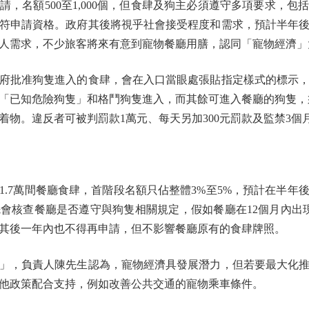
，名額500至1,000個，但食肆及狗主必須遵守多項要求，
符申請資格。政府其後將視乎社會接受程度和需求，預計半年
人需求，不少旅客將來有意到寵物餐廳用膳，認同「寵物經濟」
批准狗隻進入的食肆，會在入口當眼處張貼指定樣式的標示，
「已知危險狗隻」和格鬥狗隻進入，而其餘可進入餐廳的狗隻，須
着物。違反者可被判罰款1萬元、每天另加300元罰款及監禁3個
7萬間餐廳食肆，首階段名額只佔整體3%至5%，預計在半年
會核查餐廳是否遵守與狗隻相關規定，假如餐廳在12個月內出
其後一年內也不得再申請，但不影響餐廳原有的食肆牌照。
，負責人陳先生認為，寵物經濟具發展潛力，但若要最大化推
他政策配合支持，例如改善公共交通的寵物乘車條件。