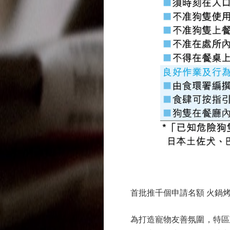
首批推千個申請名額 火鍋烤
為打造寵物友善氛圍，特區政