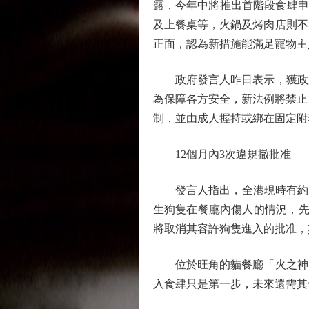
露，今年中將推出首階段食肆申請
及上餐桌等，火鍋及烤肉店則不
正面，認為新措施能滿足寵物主
政府發言人昨日表示，獲政府
為保障各方安全，新法例將禁止
制，並由成人握持或綁在固定附
12個月內3次違規撤批准
發言人指出，全港現時有約1.
生狗隻在餐廳內傷人的情況，先
將取消其容許狗隻進入的批准，
位於旺角的貓餐廳「火之神」
入食肆只是第一步，未來還需其