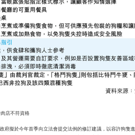
肉店不符資格
府擬於今年首季向立法會提交法例的修訂建議，以容許狗隻進