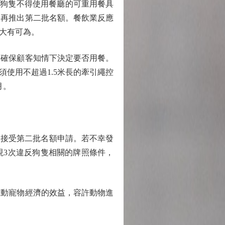
包括狗隻不得使用餐廳的可重用餐具
後再推出第二批名額。餐飲業反應
大有可為。
確保顧客知情下決定要否用餐。
使用不超過1.5米長的牽引繩控
月。
後接受第二批名額申請。若不幸發
現3次違反狗隻相關的牌照條件，
動寵物經濟的效益，容許動物進