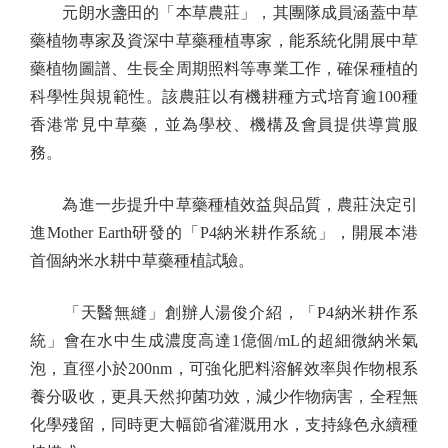
元朗水盞田的「本草農莊」，其團隊成員涵蓋中草
藥植物專家及資深中草藥種植專家，能系統化開展中草
藥植物圖譜、生長全周期照料等專業工作，確保種植的
科學性與規範性。該農莊以有機耕種方式培育逾100種
香港常見中草藥，並為學校、機構及會員提供導賞服
務。
為進一步提升中草藥種植效益與品質，農莊決定引
進Mother Earth研發的「P4納米耕作系統」，開展本港
首個納米水耕中草藥種植試驗。
「天醫無縫」創辦人湯俊介紹，「P4納米耕作系
統」會在水中生成濃度高達1億個/mL的超細微納米氣
泡，直徑小於200nm，可強化肥料溶解效率與作物根系
養分吸收，更具天然抑菌功效，減少作物病害，全程無
化學殘留，同時更大幅節省灌溉用水，支持綠色永續種