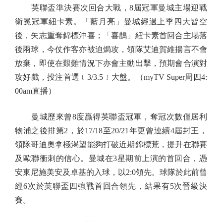
英聯盃準決賽次回合大戰，8屆冠軍曼城主場迎戰
衛冕冠軍紐卡素。「藍月亮」曼城經過上季四大皆空
後，矢志重奪錦標沖喜；「喜鵲」紐卡素首回合主場落
後兩球，今仗作客亦被迫焗攻，領隊艾迪賀維揚言不會
放棄，即使在艱難情況下亦會主動出擊，預期會合演對
攻好戲，投注首選﹝3/3.5﹞大盤。（myTV Super周四4:
00am直播）
曼城歷來曾8度贏得英聯盃冠軍，奪冠次數僅居利
物浦之後排第2，於17/18至20/21年更曾連續4屆封王，
領隊哥迪奧拿極渴望能夠打破近期錦標荒，提升在聯賽
及歐聯衝刺的信心。曼城在3星期前上演的首回合，憑
安東尼施美安及卓基的入球，以2:0領先。球隊於此前曾
經6次於英聯盃四強戰首回合領先，結果有5次晉級決
賽。