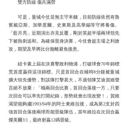
雙方防線 傷兵滿營
可是，曼城今仗並無主守本錢，目前防線依然有魯
賓戴亞斯、加華度爾、史東斯及高華錫等守將養傷。
「藍月亮」近期演出亦見反覆，剛於英超半場兩球領先
下被熱刺追和。為確保晉身決賽，今仗會趁主場之利搶
攻，期望及早將比分拋離避免後患。
紐卡素上屆在決賽擊敗利物浦，打破球會70年錦標
荒首度贏得這項錦標。只是首回合在補時8分鐘被曼城
擴大領先優勢，對該隊打擊甚大，不過領隊艾迪賀維聲
言絕不放棄：「喺兩回合比賽，首回合落後一方，只要
次回合可以率先打開紀錄，形勢就會出現改變！」賀維
渴望能夠繼1993/94年的阿士東維拉後，成為第2支於四
強首回合落後兩球而能晉級隊伍，當年維拉在次回合贏
燦美爾3:1，最終射贏12碼晉級。