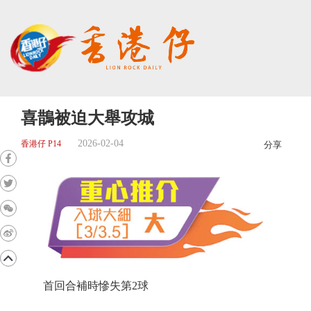
喜鵲被迫大舉攻城
2026-02-04
香港仔 P14
分享
首回合補時慘失第2球