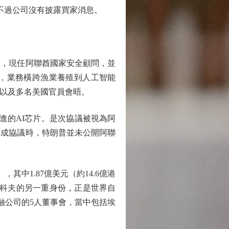
，不過公司沒有披露買家消息。
，現任阿聯酋國家安全顧問，並
），業務橫跨漁業養殖到人工智能
，以及多名美國官員會晤。
進的AI芯片。是次協議被視為阿
達成協議時，特朗普並未公開阿聯
其中1.87億美元（約14.6億港
威特科夫的另一重身份，正是世界自
融公司的5人董事會，當中包括埃