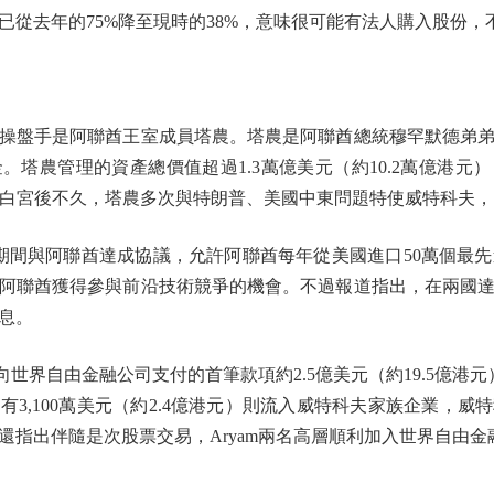
已從去年的75%降至現時的38%，意味很可能有法人購入股份
盤手是阿聯酋王室成員塔農。塔農是阿聯酋總統穆罕默德弟弟
。塔農管理的資產總價值超過1.3萬億美元（約10.2萬億港元
返白宮後不久，塔農多次與特朗普、美國中東問題特使威特科夫
與阿聯酋達成協議，允許阿聯酋每年從美國進口50萬個最先
阿聯酋獲得參與前沿技術競爭的機會。不過報道指出，在兩國
息。
界自由金融公司支付的首筆款項約2.5億美元（約19.5億港元），
3,100萬美元（約2.4億港元）則流入威特科夫家族企業，
還指出伴隨是次股票交易，Aryam兩名高層順利加入世界自由金