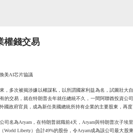
業權錢交易
換美AI芯片協議
，多次被揭涉嫌以權謀私，以所謂國家利益為名，試圖壯大自
未有的交易，就在特朗普去年就任總統不久，一間阿聯酋投資公
外國政府官員，成為新任美國總統所持有企業的主要股東，再度
名為Aryam，在特朗普就職前4天，Aryam與特朗普次子埃
orld Liberty）合計49%的股份，令Aryam成為該公司最