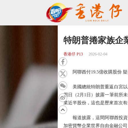
特朗普捲家族企
香港仔 P13
2026-02-04
阿聯酋付19.5億收購股份 疑
美國總統特朗普重返白宮以來
周日（2月1日）披露一筆前所
業近半股份，這也是歷來首次有
報道披露，這間阿聯酋投資公司
加密貨幣企業世界自由金融公司（W