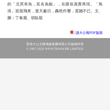
的「北冥有魚，其名為鯤」，在眼前真實再現。「鳥
浪」迎面飛來，遮天蔽日，轟然作響，震撼不已。文、
圖︰丁春麗、胡臥龍
讀大公報PDF版面
香港大公文匯傳媒集團有限公司版權所有
© 1997-2026 WWW.TKWW.HK LIMITED.