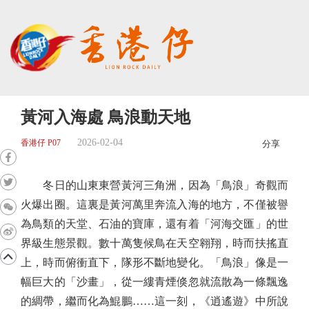
黃河入海處 鳥浪動天地
2026-02-04
香港仔 P07
分享
冬日的山東東營黃河三角洲，因為「鳥浪」奇觀而
火爆出圈。這裏是黃河萬里奔流入海的地方，不僅被譽
為鳥類的天堂、石油的寶庫，還有着「河海交匯」的世
界級生態景觀。數十萬隻候鳥在天空翱翔，時而扶搖直
上，時而俯衝直下，隊形不斷地變化。「鳥浪」像是一
幅巨大的「沙畫」，從一縷青煙倏忽就流散為一條飄逸
的綢帶，繼而化為鯤鵬……這一刻，《逍遙遊》中所說