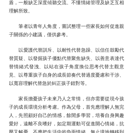
盾，一般缺乏深度傾聽交流、不懂情緒管理及缺乏互相
理解所致。
筆者以青年人角度，嘗試整理一些家長如何促進親
子關係的小建議，僅供參考。
以愛護代替訓斥、以耐性代替急躁、以信任鼓勵代
替質疑、以發掘孩子優點代替聚焦缺失、以善意表達代
替情緒式發洩、以站在孩子角度換位思考代替主觀意
見、以尊重孩子自身的成長節奏代替過度憂慮和干涉、
以寬容理解代替急於糾正孩子錯對等。
家長擔憂孩子未來乃人之常情，但亦需要從現今孩
子的成長環境分析考慮。作為父母，首先應理解人無完
人，先照顧好自己的情感，餘閒多學習，培養自身興趣
愛好，遠離不良嗜好，如定期運動可促進開心情緒，抗
壓又解憂，不應把生活中的負面情緒，無止境地轉移到