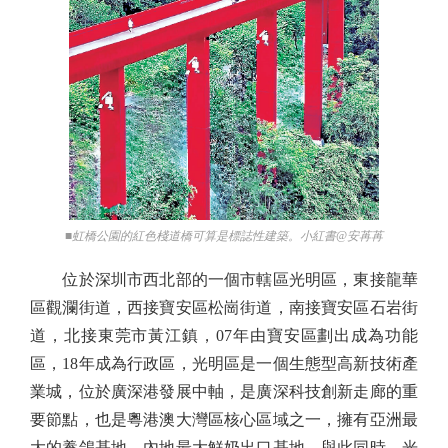
■虹橋公園的紅色棧道橋可算是標誌性建築。小紅書@安苒苒
位於深圳市西北部的一個市轄區光明區，東接龍華
區觀瀾街道，西接寶安區松崗街道，南接寶安區石岩街
道，北接東莞市黃江鎮，07年由寶安區劃出成為功能
區，18年成為行政區，光明區是一個生態型高新技術產
業城，位於廣深港發展中軸，是廣深科技創新走廊的重
要節點，也是粵港澳大灣區核心區域之一，擁有亞洲最
大的養鴿基地、內地最大鮮奶出口基地。與此同時，光