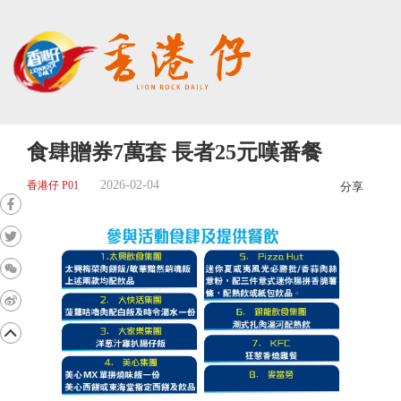
食肆贈券7萬套 長者25元嘆番餐
2026-02-04
香港仔 P01
分享