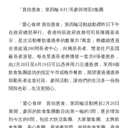
「賞你惠食」第四輪 KFC等參與增至8集團
「愛心食肆 賞你惠食」第四輪活動啟動禮昨日下午
在政府總部舉行。香港特區政府政務司司長陳國基表
示，是次活動餐飲優惠券的數量共7萬套，將繼續透過
全港超過200間長者中心，向獨居長者、雙老住戶及隱
蔽長者派發。每名受惠長者將獲發一套共8張優惠劵，
由2月20日至4月19日可以憑券用25元優惠價，享用8個
飲食集團提供的指定午市或晚市餐飲，期望通過優惠券
鼓勵長者走進社區、參與活動，讓他們的生活多一份熱
鬧與色彩，生活更開心。
「愛心食肆 賞你惠食」第四輪活動將於2月20日
展開，參與的飲食集團數目由第一輪的5間，逐步增加
到今次的8間，包括大快活集團、大家樂集團、太興飲
食集團、美心集團、香港麥當勞、銀龍飲食集團、香港