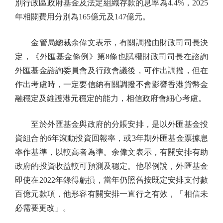
別行政區政府基金及法定組織存款的息率為4.4%，2025
年相關費用分別為165億元及147億元。
金管局總裁余偉文表示，有關調撥由財政司司長決
定，《外匯基金條例》第8條也賦權財政司司長在諮詢
外匯基金諮詢委員會及行政會議後，可作出調撥，但在
作出考慮時，一定要信納有關調撥不會影響香港貨幣金
融穩定及維護港元穩定的能力，相信政府會細心考慮。
至於外匯基金與政府的分賬安排，是以外匯基金投
資組合的6年滾動投資回報率，或3年期外匯基金票據息
率作基準，以較高者為準。余偉文表示，有關安排有助
政府的投資收益較可預測及穩定。他舉例說，外匯基金
即使在2022年錄得虧損，當年仍照舊按既定安排支付數
百億元款項，他形容有關安排一直行之有效，「相信未
必需要更改」。