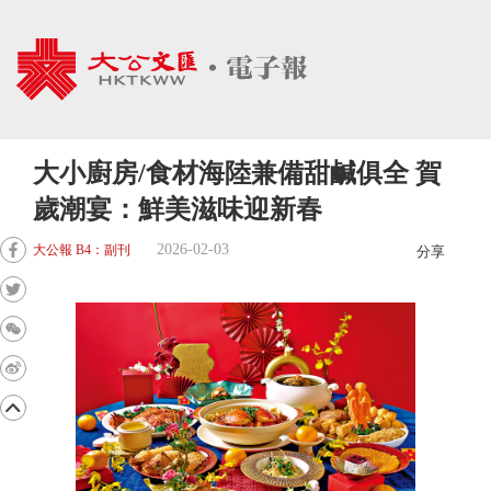
大小廚房/食材海陸兼備甜鹹俱全 賀
歲潮宴：鮮美滋味迎新春
2026-02-03
大公報 B4：副刊
分享