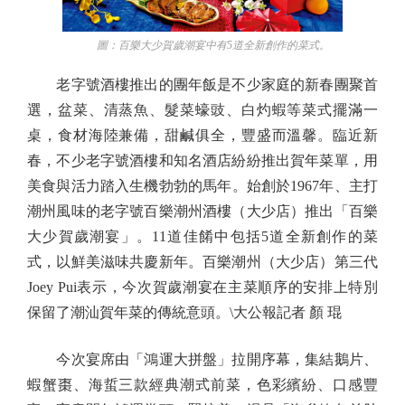
圖：百樂大少賀歲潮宴中有5道全新創作的菜式。
老字號酒樓推出的團年飯是不少家庭的新春團聚首
選，盆菜、清蒸魚、髮菜蠔豉、白灼蝦等菜式擺滿一
桌，食材海陸兼備，甜鹹俱全，豐盛而溫馨。臨近新
春，不少老字號酒樓和知名酒店紛紛推出賀年菜單，用
美食與活力踏入生機勃勃的馬年。始創於1967年、主打
潮州風味的老字號百樂潮州酒樓（大少店）推出「百樂
大少賀歲潮宴」。11道佳餚中包括5道全新創作的菜
式，以鮮美滋味共慶新年。百樂潮州（大少店）第三代
Joey Pui表示，今次賀歲潮宴在主菜順序的安排上特別
保留了潮汕賀年菜的傳統意頭。\大公報記者 顏 琨
今次宴席由「鴻運大拼盤」拉開序幕，集結鵝片、
蝦蟹棗、海蜇三款經典潮式前菜，色彩繽紛、口感豐