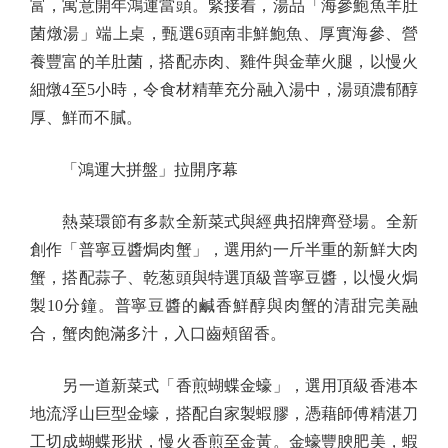
富，寓意開年鴻運當頭。緊接着，湯品「海參鮑魚羊肚
菌燉湯」端上桌，甄選6頭南非鮮鮑魚、厚實海參、營
養豐富的羊肚菌，搭配赤肉、雞件與金華火腿，以慢火
細燉4至5小時，令食材精華充分融入湯中，湯頭濃郁醇
厚、鮮而不膩。
「鴻運大拼盤」拉開序幕
熱菜環節有多款全新菜式與經典招牌齊登場。全新
創作「普寧豆醬焗肉蟹」，選用約一斤半重的新鮮大肉
蟹，搭配蒜子、乾葱頭與特選頂級普寧豆醬，以慢火焗
製10分鐘。普寧豆醬的鹹香鮮醇與肉蟹的清甜完美融
合，蟹肉飽滿多汁，入口齒頰留香。
另一道新菜式「香煎蝴蝶金蠔」，選用頂級香港本
地流浮山巨型金蠔，搭配自家製蝦膠，憑藉師傅精湛刀
工切成蝴蝶形狀，慢火香煎至金黃。金蠔豐腴肥美，蝦