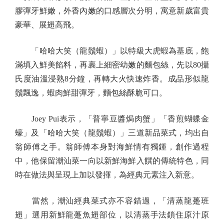
膠彈牙鮮嫩，外香內嫩的口感層次分明，寓意新歲富貴
豪華、展翅高飛。
「哈哈大笑（龍鬚蝦）」以特級大虎蝦為基底，飽
滿填入鮮美餡料，再裹上細密幼嫩的麵包絲，先以80攝
氏度油溫浸熟8分鐘，再轉大火快速炸香。成品形似龍
鬚飄逸，蝦肉鮮甜彈牙，麵包絲酥脆可口。
Joey Pui表示，「普寧豆醬焗肉蟹」「香煎蝴蝶金
蠔」及「哈哈大笑（龍鬚蝦）」三道新品菜式，均出自
翁師傅之手。翁師傅本身對海鮮情有獨鍾，創作過程
中，他保留潮汕菜一向以新鮮海鮮入饌的傳統特色，同
時在做法與呈現上加以發揮，為經典元素注入新意。
當然，潮汕經典菜式亦不容錯過，「清蒸龍躉班
翅」選用新鮮龍躉魚翅部位，以清蒸手法鎖住原汁原