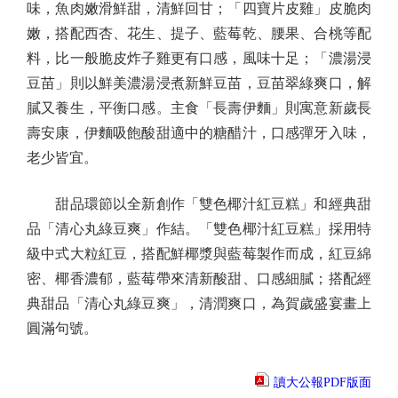
味，魚肉嫩滑鮮甜，清鮮回甘；「四寶片皮雞」皮脆肉
嫩，搭配西杏、花生、提子、藍莓乾、腰果、合桃等配
料，比一般脆皮炸子雞更有口感，風味十足；「濃湯浸
豆苗」則以鮮美濃湯浸煮新鮮豆苗，豆苗翠綠爽口，解
膩又養生，平衡口感。主食「長壽伊麵」則寓意新歲長
壽安康，伊麵吸飽酸甜適中的糖醋汁，口感彈牙入味，
老少皆宜。
甜品環節以全新創作「雙色椰汁紅豆糕」和經典甜
品「清心丸綠豆爽」作結。「雙色椰汁紅豆糕」採用特
級中式大粒紅豆，搭配鮮椰漿與藍莓製作而成，紅豆綿
密、椰香濃郁，藍莓帶來清新酸甜、口感細膩；搭配經
典甜品「清心丸綠豆爽」，清潤爽口，為賀歲盛宴畫上
圓滿句號。
讀大公報PDF版面