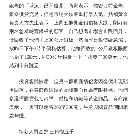
銀條的「盛況」已不復見。商家表示，儘管目前金條、
銀條供貨充足，但是市場大跌嚴重打擊人氣。鼎禎黃金
負責人方先生表示，上周五他見金銀價格大跌，剛好有
兩名急着轉賣銀板的顧客，自己想着市場會止跌回升，
便回收了他們手上30公斤銀板。然而昨日銀價續急瀉，
按昨日下午2時半價格估算，他每回收的1公斤銀板賬面
已虧了1萬元，即30公斤銀板一下子蒸發了30萬元，他
感到十分難受。
投資客雖缺席，但另一群家庭情侶客因金價出現顯
著回落，在春節前婚慶的高峰期而作為有限替補。他們
多選擇購買包括吊墜、戒指和項鏈等黃金飾品。有商家
表示，一天可以銷售200至300克，生意與國慶節期間相
差無幾。
準新人買金飾 三日慳五千