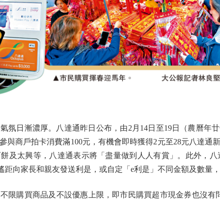
日漸濃厚。八達通昨日公布，由2月14日至19日（農曆年
間參與商戶拍卡消費滿100元，有機會即時獲得2元至28元八達通
餅及太興等，八達通表示將「盡量做到人人有賞」。此外，八達
p遙距向家長和親友發送利是，或自定「e利是」不同金額及數量
限購買商品及不設優惠上限，即市民購買超市現金券也沒有問題