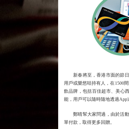
新春將至，香港市面的節日氣氛
用戶或樂悠咭持有人，在1500
飲品牌，包括百佳超市、美心西
能，用戶可以隨時隨地透過Ap
鄭晴幫大家問過，由於活動不
單付款，取得更多回贈。