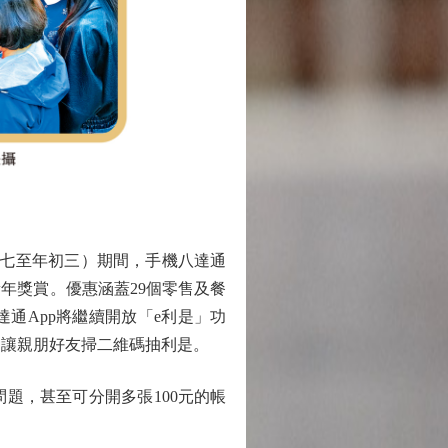
廿七至年初三）期間，手機八達通
新年獎賞。優惠涵蓋29個零售及餐
通App將繼續開放「e利是」功
，讓親朋好友掃二維碼抽利是。
，甚至可分開多張100元的帳