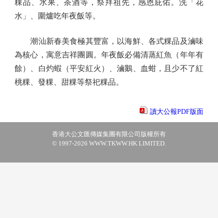
粿品、水果、茶酒等，祭拜祖先，感恩庇佑。洗「花
水」、圍爐吃年夜飯等。
潮汕新春美食極其豐富，以海鮮、各式粿品及滷味
為核心，寓意吉祥團圓。年夜飯必備清蒸紅魚（年年有
餘）、白灼蝦（平安紅火）、滷鵝、血蚶，且少不了紅
桃粿、發粿、甜粿等祭祀粿品。
讀大公報PDF版面
香港大公文匯傳媒集團有限公司版權所有
© 1997-2026 WWW.TKWW.HK LIMITED.