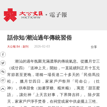
話你知/潮汕過年傳統習俗
2026-02-03
大公報 B4：副刊
分享
潮汕的過年氛圍充滿濃厚的傳統氣息。從臘月廿三
（或廿四）「送神上天」開始，一直延續到正月十五元
宵節甚至更晚，堪稱一場長達二十多天的「民俗馬拉
松」。臘月廿四日，家家戶戶祭拜「司命公」（灶
神），供奉甜食（如麥芽糖、糯米糍），寓意「甜言蜜
語」，讓灶神「上天言好事，下界降吉祥」。除夕當
天，家家戶戶淨手焚香，在祠堂或家中供桌擺上三牲、