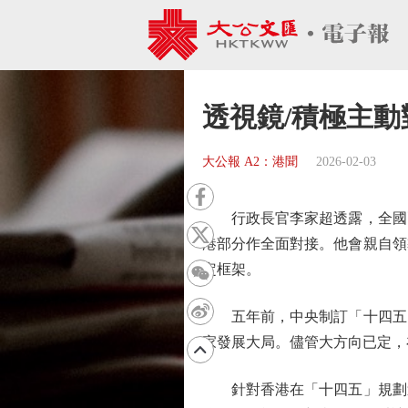
透視鏡/積極主動
大公報 A2：港聞
2026-02-03
行政長官李家超透露，全國兩
港部分作全面對接。他會親自領
定框架。
五年前，中央制訂「十四五」
家發展大局。儘管大方向已定，
針對香港在「十四五」規劃過