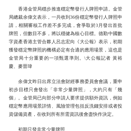
香港金管局穩步推進穩定幣發行人牌照申請。金管
局總裁余偉文表示，一共收到36份穩定幣發行人牌照申
請，相關審核工作差不多完成，會爭取於3月發出首批
牌照，但數目不多，將以穩健為核心目標。德勤中國數
字資產香港主管合夥人呂志宏向《大公報》表示，初期
獲發穩定幣牌照的機構必定有合適的應用場景，這也是
金管局十分重要的一項甄選準則。\大公報記者 黃裕
慶、麥晉瑋
余偉文昨日出席立法會財經事務委員會會議，重申
初步目標只會發出「非常少量牌照」，大約只有「幾
個」。金管局已向部分申請人要求提供額外資訊，例如
穩定幣應用場景詳情、風險管理包括反洗錢安排或者投
資儲備資產，在收到所有所需資訊後會盡快作決定。
初期只發非常少量牌照