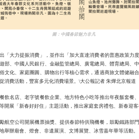
圖：中國春節魅力非凡
「大力提振消費」，並作出「加大直達消費者的普惠政策力度
遊部、中國人民銀行、金融監管總局、廣電總局、體育總局、
俗文化、家庭團圓、購物出行等核心需求，通過商旅文體健融
促消費活動，豐富多元化消費場景。\大公報記者 朱燁北京報道
飲名店、老字號餐飲企業、地方特色小吃等推出年夜飯套餐、
等開展「新春好好住」主題活動，推出家庭套房禮包、新春迎客
航空公司開展機票抽獎、提供春節特供飛機餐，鼓勵鐵路部門
地舉辦廟會、燈會、非遺展演、文博展覽、冰雪嘉年華等活動。