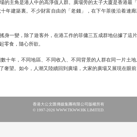
的主角是港人中的高淨值人群。廣場旁的太子大廈是香港最「
六十年建築裏。不少財富自由的「老錢」，在下午茶後沿着連廊
身一變，除了遊客外，在港工作的菲傭三五成群地佔據了這片
起零食，隨心所欲。
十年，不同地區、不同收入、不同背景的人群在同一片土地
了奢望。如今，人潮又陸續回到廣場，大家的廣場又展現在眼前
香港大公文匯傳媒集團有限公司版權所有
© 1997-2026 WWW.TKWW.HK LIMITED.