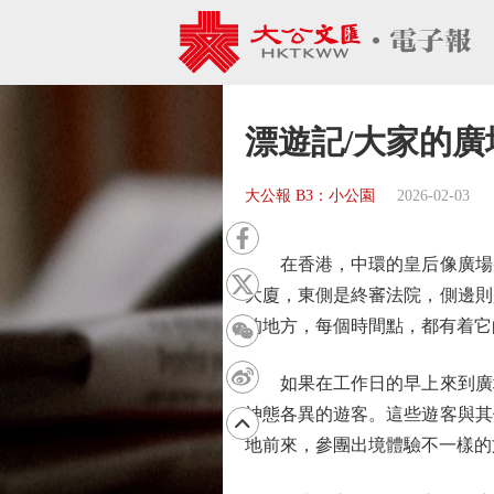
漂遊記/大家的廣場
大公報 B3：小公園
2026-02-03
在香港，中環的皇后像廣場幾
大廈，東側是終審法院，側邊則
的地方，每個時間點，都有着它
如果在工作日的早上來到廣場
神態各異的遊客。這些遊客與其
地前來，參團出境體驗不一樣的