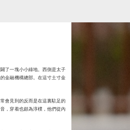
闢了一塊小小綠地。西側是太子
牌的金融機構總部。在這寸土寸金
常會見到的反而是在這裏駐足的
口音，穿着也頗為淳樸，他們從內