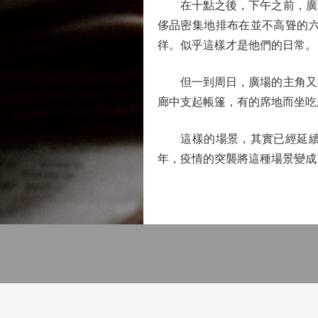
在十點之後，下午之前，廣場
侈品密集地排布在並不高聳的
徉。似乎這樣才是他們的日常。
但一到周日，廣場的主角又搖
廊中支起帳篷，有的席地而坐吃
這樣的場景，其實已經延續數
年，疫情的突襲將這種場景變成