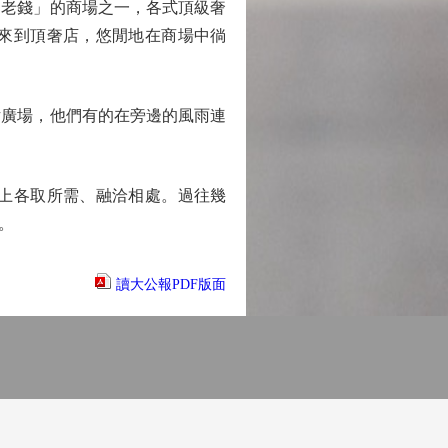
老錢」的商場之一，各式頂級奢
來到頂奢店，悠閒地在商場中徜
廣場，他們有的在旁邊的風雨連
上各取所需、融洽相處。過往幾
。
讀大公報PDF版面