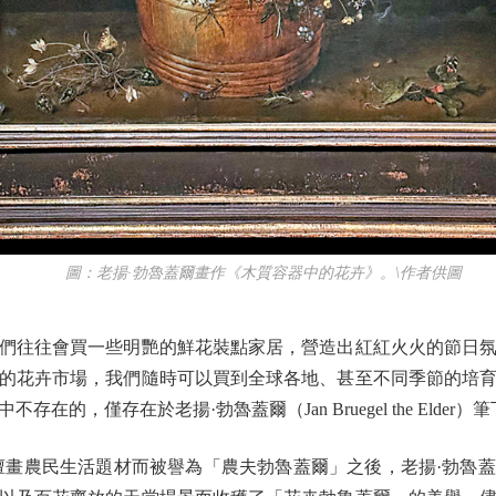
圖：老揚·勃魯蓋爾畫作《木質容器中的花卉》。\作者供圖
往往會買一些明艷的鮮花裝點家居，營造出紅紅火火的節日氛
的花卉市場，我們隨時可以買到全球各地、甚至不同季節的培
的，僅存在於老揚·勃魯蓋爾（Jan Bruegel the Elder
畫農民生活題材而被譽為「農夫勃魯蓋爾」之後，老揚·勃魯蓋