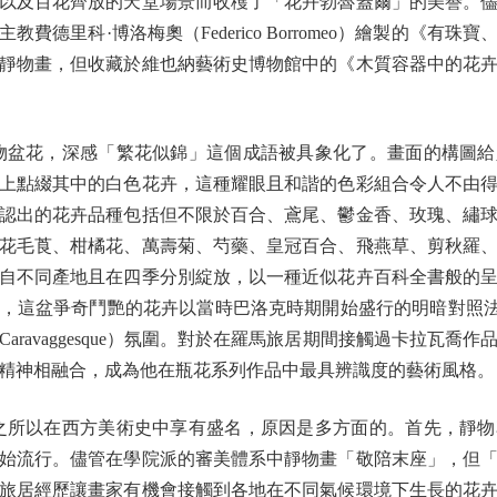
以及百花齊放的天堂場景而收穫了「花卉勃魯蓋爾」的美譽。
費德里科·博洛梅奧（Federico Borromeo）繪製的《有
靜物畫，但收藏於維也納藝術史博物館中的《木質容器中的花
盆花，深感「繁花似錦」這個成語被具象化了。畫面的構圖給
上點綴其中的白色花卉，這種耀眼且和諧的色彩組合令人不由
認出的花卉品種包括但不限於百合、鳶尾、鬱金香、玫瑰、繡
花毛莨、柑橘花、萬壽菊、芍藥、皇冠百合、飛燕草、剪秋羅
自不同產地且在四季分別綻放，以一種近似花卉百科全書般的
這盆爭奇鬥艷的花卉以當時巴洛克時期開始盛行的明暗對照法（Chi
aravaggesque）氛圍。對於在羅馬旅居期間接觸過卡拉瓦喬
精神相融合，成為他在瓶花系列作品中最具辨識度的藝術風格。
所以在西方美術史中享有盛名，原因是多方面的。首先，靜物
始流行。儘管在學院派的審美體系中靜物畫「敬陪末座」，但
旅居經歷讓畫家有機會接觸到各地在不同氣候環境下生長的花