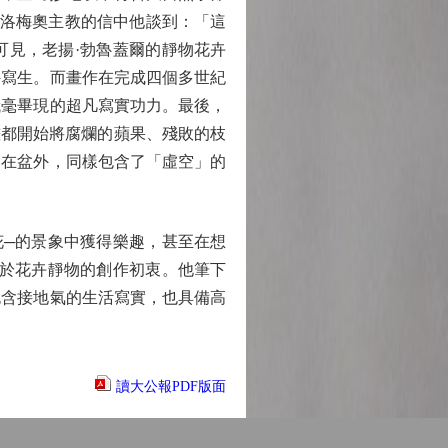
博洛梅奧主教的信中他談到：「這
可見，老揚·勃魯蓋爾的靜物花卉
外寫生。而畫作在完成四個多世紀
纖毫畢現的超凡寫實功力。最後，
物畫都開始將腐爛的蘋果、殘敗的枝
落在盆外，同樣包含了「虛空」的
─的景象中獲得樂趣，甚至在想
對於花卉靜物的創作初衷。他筆下
包含接地氣的生活寫實，也具備高
讀大公報PDF版面