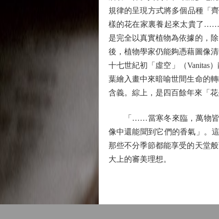
規律的呈現方式將多個品種「齊
樣的花在家裏養起來太貴了……
是完全以真實植物為依據的，除
後，植物學家仍能夠憑藉圖像清
十七世紀初「虛空」（Vanit
葉繪入畫中來暗喻世間生命的轉
含義。綜上，是四百餘年來「花
「……當寒冬來臨，萬物皆被
像中還能聞到它們的香氣」。這
那些不分季節都能享受的天堂般
大上的審美理想。