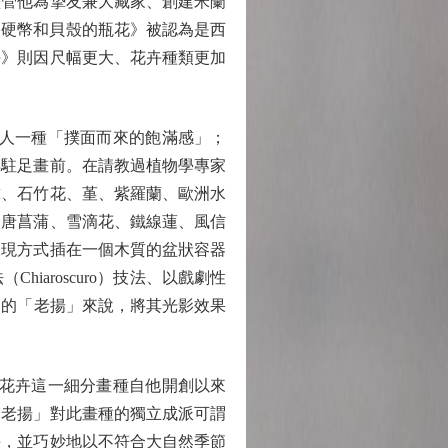
儘管他為摯友兼大藏家、創建米蘭
珠寶、硬幣和貝殼的瓶花》被認為是西
卉》則因尺幅更大、花卉種類更加
人一種「撲面而來的飽滿感」；
得駐足畫前。在請教過植物學專家
球、石竹花、堇、紫羅蘭、歐洲水
、唐菖蒲、雪滴花、鐵線蓮、風信
呈現方式插在一個木質的盆狀容器
aroscuro）技法、以戲劇性
作品的「老揚」來說，將其光影效果
花卉這一細分畫種自他開創以來
「老揚」對此畫種的獨立成派可謂
卉，並巧妙地以不符合大自然季節