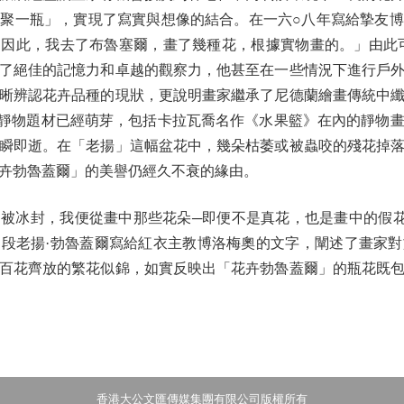
聚一瓶」，實現了寫實與想像的結合。在一六○八年寫給摯友
因此，我去了布魯塞爾，畫了幾種花，根據實物畫的。」由此
了絕佳的記憶力和卓越的觀察力，他甚至在一些情況下進行戶
晰辨認花卉品種的現狀，更說明畫家繼承了尼德蘭繪畫傳統中
as）靜物題材已經萌芽，包括卡拉瓦喬名作《水果籃》在內的靜
瞬即逝。在「老揚」這幅盆花中，幾朵枯萎或被蟲咬的殘花掉
卉勃魯蓋爾」的美譽仍經久不衰的緣由。
冰封，我便從畫中那些花朵─即便不是真花，也是畫中的假花
段老揚·勃魯蓋爾寫給紅衣主教博洛梅奧的文字，闡述了畫家
百花齊放的繁花似錦，如實反映出「花卉勃魯蓋爾」的瓶花既
香港大公文匯傳媒集團有限公司版權所有