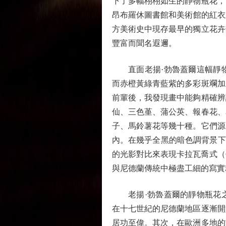
下了多幅栩栩如生的靜物瓶花，
昂布羅休圖書館和美術館的紅衣主教
方美術史中現存最早的獨立花卉
豐富而聞名遐邇。
直面老揚·勃魯蓋爾這幅靜物
而赤橙黃綠青藍紫的多彩斑斕加
前輩後，我發現畫中能夠精確辨
仙、三色堇、蒲公英、報春花、
子、馬鈴薯花等幾十種。它們源
內。在幾乎全黑的暗色調背景下，
的光影對比來表現卡拉瓦喬式（C
與尼德蘭傳統中極盡工細的寫實
老揚·勃魯蓋爾的靜物瓶花之
在十七世紀的尼德蘭地區逐漸開
居功至偉。其次，在歐洲多地的