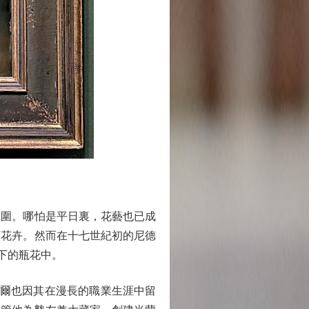
圍。哪怕是平日裏，花藝也已成
育花卉。然而在十七世紀初的尼德
）筆下的瓶花中。
爾也因其在漫長的職業生涯中留