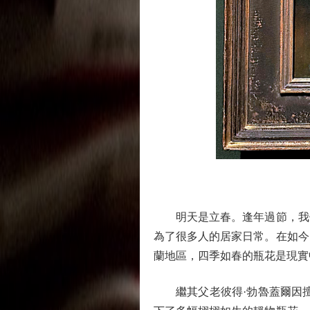
明天是立春。逢年過節，我們
為了很多人的居家日常。在如今
蘭地區，四季如春的瓶花是現實中不存在
繼其父老彼得·勃魯蓋爾因擅