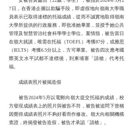
女被告黃鑫怡（22歲，學生），被指於2024年5月2
7日，在香港企圖以欺騙手段，即虛假地向嶺南大學職
員表示已取得達標的托福成績，從而不誠實地取得嶺南
大學所提供的行政服務，即批准她畢業，並授予她公共
管理及智慧管治社會科學學士學位。案情指，被告當日
在嶺大就讀，唯需在托福（TOEFL）考獲87分，或雅思
（IELTS）考獲6.5分以上，方可畢業。被告四次應考國
際英文水平試都不達標後，到柬埔寨「請槍」代考托
福。
成績表照片被揭造假
被告2024年5月以電郵向嶺大提交托福的成績，校
方發現成績表上的照片與被告不符，被告被追問下曾稱
因覺得成績表照片不夠好看而作修改。嶺大向相關機構
查證，終揭發被告造假，被告才承認「請槍」。