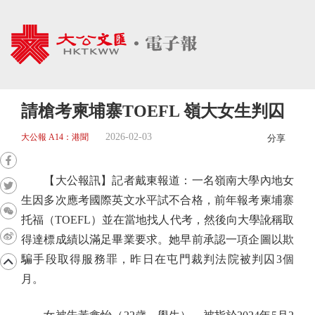
請槍考柬埔寨TOEFL 嶺大女生判囚
2026-02-03
大公報 A14：港聞
分享
【大公報訊】記者戴東報道：一名嶺南大學內地女
生因多次應考國際英文水平試不合格，前年報考柬埔寨
托福（TOEFL）並在當地找人代考，然後向大學訛稱取
得達標成績以滿足畢業要求。她早前承認一項企圖以欺
騙手段取得服務罪，昨日在屯門裁判法院被判囚3個
月。