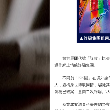
警方展開代號「謀攻」執法行動
運作網上情緣詐騙集團。
不同於「KK園」在境外操作
人，虛構身世博取同情，騙徒其
聲稱已破案，意圖二次詐騙。\大
商業罪案調查科署理總督察劉