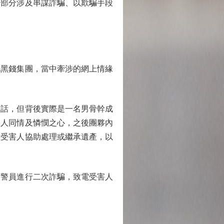
，大部分涉及串謀詐騙、以欺騙手段
黑錢集團，當中牽涉的網上情緣
話，但背後實際是一名男骨幹成
害人同情及憐憫之心，之後團夥內
由受害人協助處理或繼承遺產，以
警員進行二次詐騙，致電受害人