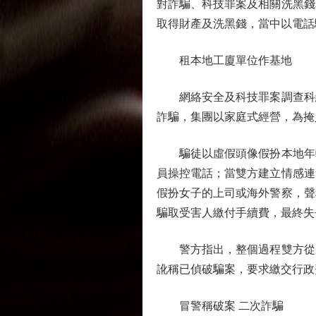
對詐騙、科技罪案及相關洗黑錢罪
取得財產及洗黑錢，當中以電話
租本地工廈單位作基地
網絡安全及科技罪案調查科總
詐騙，集團以家庭式經營，為掩
騙徒以虛假頭像假扮本地年輕
員操控電話；當雙方建立情感連
假扮女子的上司或海外警察，聲
騙取受害人繳付手續費，最終失
警方指出，整個過程雙方從未
訛稱已偵破騙案，要求繳交行政
冒警稱破案 二次詐騙