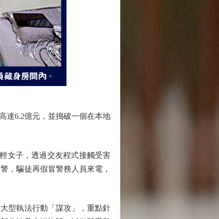
達6.2億元，並搗破一個在本地
輕女子，透過交友程式接觸受害
報警，騙徒再假冒警務人員來電，
大型執法行動「謀攻」，重點針