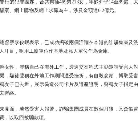
行的犯罪團夥，合共拘捕469男213女，年齡介乎14至89歲
騙案、網上購物及網上求職為主，涉及金額達6.2億元。
督察李俊岷表示，已成功搗破兩個活躍在本港的詐騙集團及洗
人耳目，租用工廈單位作基地及私人單位作為金庫。
女性，聲稱自己在海外工作，透過交友程式主動邀請受害人對
繫，騙徒聲稱在外地工作期間遭受挫折，有自殺念頭，博取受
稱女子已去世，展示偽造公司卡片及遺產證明，聲稱女子指定
去聯絡。
見面，若然受害人報警，詐騙集團成員在數個月後，又會假冒
費，以取回被騙款項。