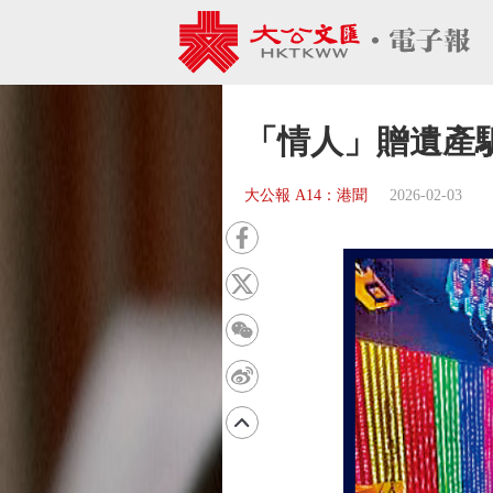
「情人」贈遺產騙
大公報 A14：港聞
2026-02-03