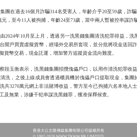
過去16個月詐騙314名受害人，年齡介乎20至59歲，詐騙款
萬元，至今11人被拘捕，年齡24至73歲，當中兩人暫被控串謀詐
024年10月至上月，透過另一洗黑錢集團清洗犯罪得益，洗黑
台開戶買賣虛擬貨幣，經場外交易所套現，並分批將現金送回
擬貨幣交易，現金託運，增加警方追蹤資金流向難度。
段玉衡表示，洗黑錢集團招攬傀儡戶口，以用作清洗犯罪收益
洗，之後上線成員會透過櫃員機於傀儡戶口提取現金，集團於202
洗共3270萬元網上非法賭博收益，警方至今已拘捕六名本地人士
工及無業，涉嫌干犯串謀洗黑錢罪，獲准保釋候查。
香港大公文匯傳媒集團有限公司版權所有
© 1997-2026 WWW.TKWW.HK LIMITED.