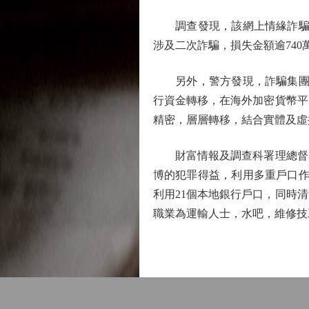
調查發現，該網上情緣詐騙集團在
涉及二次詐騙，損失金額逾740
另外，警方發現，詐騙集團由2
行資金轉移，在海外加密貨幣平
精密，層層轉移，結合實體及虛
財富情報及調查科署理總督察
博的犯罪得益，利用多重戶口作清
利用21個本地銀行戶口，同時清
職業為運輸人士，水吧，維修技