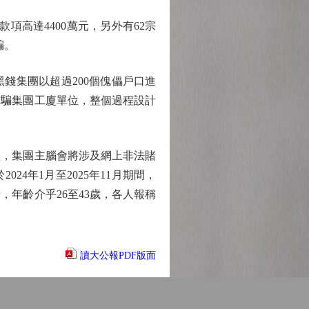
項高達4400萬元，另外有62宗
騙。
錢集團以超過200個傀儡戶口進
詐騙集團工廈單位，整個過程設計
，集團主腦會將涉及網上非法賭
4年1月至2025年11月期間，
，年齡介乎26至43歲，各人報稱
讀大公報PDF版面