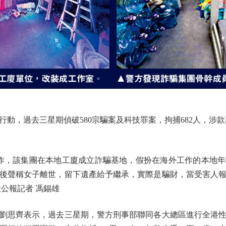
，過去三星期偵破580宗騙案及科技罪案，拘捕682人，涉款高
，該集團在本地工廈成立詐騙基地，假扮在海外工作的本地年
後聲稱女子離世，留下遺產給予繼承，實際是騙財，當受害人
公報記者 馮錫雄
思齊表示，過去三星期，警方刑事部聯同各大總區進行全港性