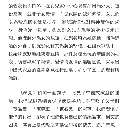
的舊衣物與口琴，在女兒家中小心翼翼如同局外人。這
份孤獨，並非子女無情，而是代際的認知鴻溝。女兒們
以為輪流贍養便是盡孝，卻沒讀懂他對精神陪伴的渴
求。身為家中長輩，樹文對女兒與孫輩的牽掛從未消
減。他理解外孫女的叛逆，在聚餐時為她撐腰；陪伴醉
酒的外孫，以沉默化解其偽裝的堅強；在姐妹爭執中，
也始終默默地維繫着親情。那件反覆出現的帶破洞的毛
衣，彷彿織就了親情、愛情與友情的溫暖底色，揭示出
中國式家庭的愛常常藏在行動裏，卻少了直白的理解與
傾訴。
《翠湖》如同一面鏡子，照見了中國式家庭的通
病。我們總以為物質保障便是孝順，卻忽略了父母對
「被需要」「被尊重」「被看見」的渴求。我們習慣了
他們的付出，卻忘了他們也有自己的情感需求。樹文的
困境，本質上是代際之間換位思考的缺失。影片末尾，