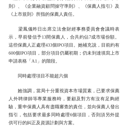
則》、《企業融資顧問操守準則》、《保薦人指引》及
《上市規則》所指的保薦人責任。
梁鳳儀昨日出席立法會財經事務委員會會議時表
示，早前發信予13間保薦人，合共約佔7成市場份額。
這些保薦人正處理433個IPO項目。她補充說，目前約有
600個IPO項目，部分項目仍屬初期；仍未到達填寫上市
申請表格「A1」的階段。
同時處理項目不能超六個
她強調，當局十分重視資本市場質素，已要求保薦
人外聘律師等專業服務時，要顧及對方有沒有足夠經
驗，重申保薦人具有盡職審查的責任，並向保薦人發出
指引，包括要求最多同時處理6個項目，否則須另外提
供可行的糾正及資源計劃與方案。