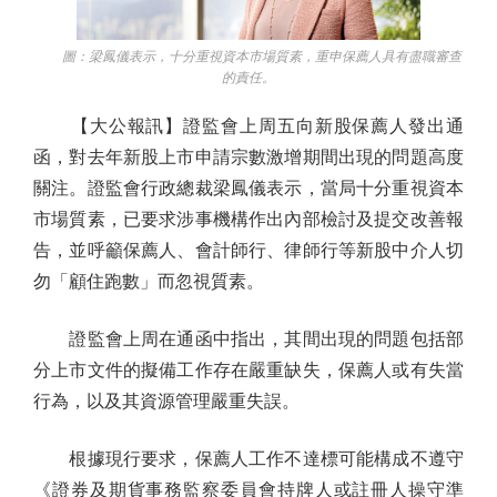
圖：梁鳳儀表示，十分重視資本市場質素，重申保薦人具有盡職審查
的責任。
【大公報訊】證監會上周五向新股保薦人發出通
函，對去年新股上市申請宗數激增期間出現的問題高度
關注。證監會行政總裁梁鳳儀表示，當局十分重視資本
市場質素，已要求涉事機構作出內部檢討及提交改善報
告，並呼籲保薦人、會計師行、律師行等新股中介人切
勿「顧住跑數」而忽視質素。
證監會上周在通函中指出，其間出現的問題包括部
分上市文件的擬備工作存在嚴重缺失，保薦人或有失當
行為，以及其資源管理嚴重失誤。
根據現行要求，保薦人工作不達標可能構成不遵守
《證券及期貨事務監察委員會持牌人或註冊人操守準