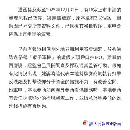
通函提及截至2025年12月31日，有16宗上市申請的
審理流程已暫停。梁鳳儀透露，原本還有2宗個案，但
應因已補交所需資料文件，已恢復其審批程序，重申會
確保上市申請的質素。
早前有報道指個別外地券商利用審查漏洞，於香港
透過俗稱「猴子軍團」的虛假人頭戶口抽IPO。梁鳳儀
回應說，證監會已展開調查及採取適當監管行動。假如
有此情況出現，她認為這代表本地持牌券商於執行打擊
反洗錢及打擊恐怖分子資金的措施不力，有改善空間。
她重申，本地券商如向海外券商提供服務時，本地券商
有責任採取額外的盡職審查工作，並留意外地券商的反
洗錢措施有否足夠。
讀大公報PDF版面