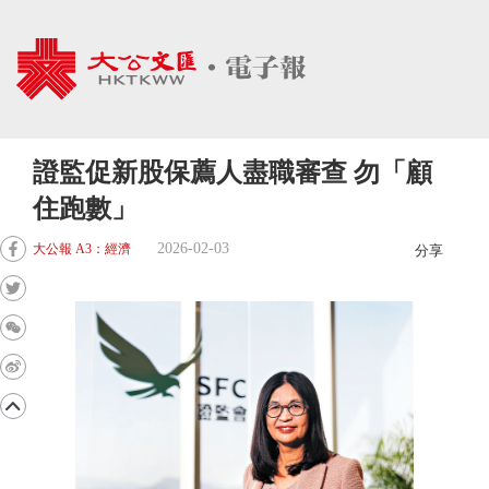
證監促新股保薦人盡職審查 勿「顧
住跑數」
2026-02-03
大公報 A3：經濟
分享