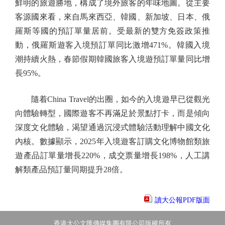
鮮明的旅遊勝地，構成了境外旅客的年味地圖。從主要
客源國來看，來自馬來西亞、韓國、新加坡、日本、俄
羅斯等國的預訂單量居前。受最新的雙方免簽政策推
動，俄羅斯遊客入境預訂單同比激增471%。韓國入境
潮持續火熱，春節假期韓國旅客入境遊預訂單量同比增
長95%。
隨着China Travel的出圈，如今的入境遊早已從觀光
向體驗轉型，國際遊客不再滿足於景點打卡，而是傾向
深度文化體驗，渴望通過沉浸式體驗活動理解中國文化
內核。數據顯示，2025年入境遊客訂購文化博物館類旅
遊產品訂單量增長220%，成交票量增長198%，人工講
解類產品預訂量同期提升28倍。
讀大公報PDF版面
香港大公文匯傳媒集團有限公司版權所有