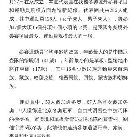
月27日在京成立，本屆代表團在我國冬奧境外參賽項目
和運動員規模方面創造新紀錄。代表團共由286人組
成，其中運動員126人（女子68人，男子58人），將參
加7個大項15個分項91個小項的比賽，是我國冬奧境外
參賽項目最多、運動員規模最大的一屆。
參賽運動員平均年齡約25歲，年齡最大的是中國冰
壺隊的徐曉明（41歲），年齡最小的是單板U型場地小
將任重碩（17歲）。其中16名少數民族運動員來自滿
族、藏族、哈薩克族、維吾爾族、回族、蒙古族和朝鮮
族。
運動員中，59人參加過冬奧，67人為首次參加冬
奧，9人獲得過北京冬奧冠軍，自由式滑雪空中技巧隊
的徐夢桃、齊廣璞和單板滑雪U型場地隊的蔡雪桐、劉
佳宇將5戰冬奧，此前他們連續參加過溫哥華、索契、
平昌和北京4屆冬奧。