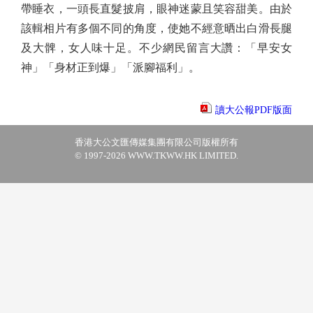
帶睡衣，一頭長直髮披肩，眼神迷蒙且笑容甜美。由於
該輯相片有多個不同的角度，使她不經意晒出白滑長腿
及大髀，女人味十足。不少網民留言大讚：「早安女
神」「身材正到爆」「派腳福利」。
讀大公報PDF版面
香港大公文匯傳媒集團有限公司版權所有
© 1997-2026 WWW.TKWW.HK LIMITED.