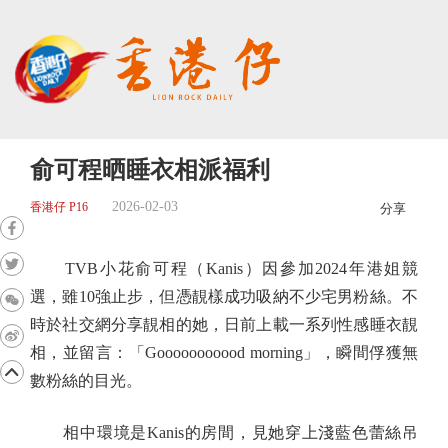
俞可程晒睡衣相派福利
2026-02-03
香港仔 P16
分享
TVB小花俞可程（Kanis）因參加2024年港姐競
選，雖10強止步，但憑靚樣成功吸納不少宅男粉絲。不
時於社交網分享靚相的她，日前上載一系列性感睡衣靚
相，並留言：「Gooooooooood morning」，瞬間俘獲無
數粉絲的目光。
相中環境是Kanis的房間，見她穿上淺藍色蕾絲吊