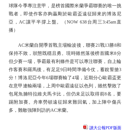
球隊今季專注意甲，是榜首國際米蘭爭霸聯賽的唯一挑
戰者，即使作客亦夠贏剛於歐霸盃遠征歸來的博洛尼
亞，AC讓平半撐上盤。（NOW 638台周三3:45am直
播）
AC米蘭自開季首戰主場輸波後，聯賽21戰13勝8和
保持不敗，狀態既穩且勇。現時雖然落後榜首國米8分
但少賽一場，爭霸最有利條件是可以專注聯賽，自上輪
作客賽和羅馬後，有足足9日時間準備今仗，蓄銳誓搶3
分！博洛尼亞今年6場聯賽輸了4場，近期分心歐霸盃更
在意甲連輸兩場，上周中歐霸遠征以色列，雖然擊敗了
包尾魚腩特拉維夫馬卡比，但仍未足以取得前8名，要
踢附加賽。舟車勞頓遠征歸來難回氣，加上陣中傷兵
多，難敵強陣到訪的AC米蘭。
讀大公報PDF版面