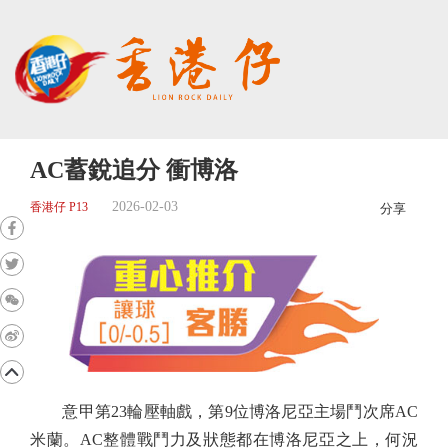
AC蓄銳追分 衝博洛
2026-02-03
香港仔 P13
分享
意甲第23輪壓軸戲，第9位博洛尼亞主場鬥次席AC
米蘭。AC整體戰鬥力及狀態都在博洛尼亞之上，何況