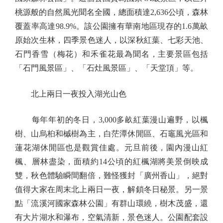
桃源般的自然風光聞名全國，總面積達2,636公頃，森林
覆蓋率高達98.9%。該公園擁有華南地區現存的1.6萬畝
原始次生林，四季景色迷人，以深秋紅葉、七彩天池、
石門香雪（梅花）和禾雀花最為聞名，主要景區包括
「石門風景區」、「石灶風景區」、「天堂頂」等。
北上兩日一夜投入湖光山色
每年年初的冬日，3,000多畝紅葉漫山遍野，以楓
樹、山烏桕和槭樹為主，白茫潭休閒區、石竈風光區和
蓮花湖休閒區也是觀賞佳處。元旦前後，園內漫山紅
楓、層林盡染，面積約14公頃的紅楓湖將美景倒映成
雙，秋色體驗瞬間翻倍，難怪獲封「廣州香山」，絕對
值得大家在周末北上兩日一夜，解鎖冬日秘景。另一景
點「流溪河國家森林公園」有群山環繞，樹木茂盛，還
有大片湖水和瀑布，空氣清新，景色迷人。公園配套設