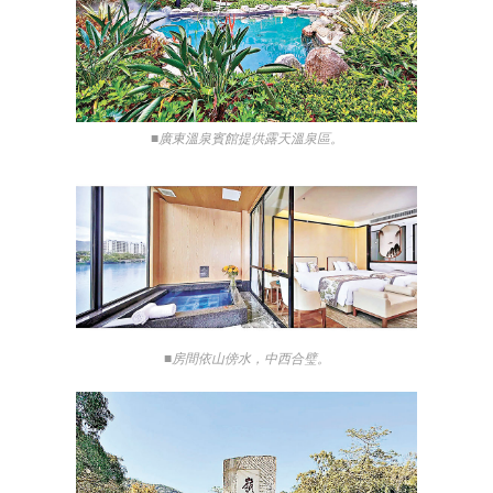
■廣東溫泉賓館提供露天溫泉區。
■房間依山傍水，中西合璧。