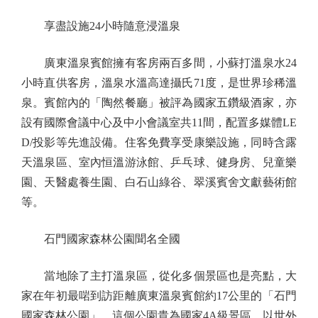
享盡設施24小時隨意浸溫泉
廣東溫泉賓館擁有客房兩百多間，小蘇打溫泉水24
小時直供客房，溫泉水溫高達攝氏71度，是世界珍稀溫
泉。賓館內的「陶然餐廳」被評為國家五鑽級酒家，亦
設有國際會議中心及中小會議室共11間，配置多媒體LE
D/投影等先進設備。住客免費享受康樂設施，同時含露
天溫泉區、室內恒溫游泳館、乒乓球、健身房、兒童樂
園、天醫處養生園、白石山綠谷、翠溪賓舍文獻藝術館
等。
石門國家森林公園聞名全國
當地除了主打溫泉區，從化多個景區也是亮點，大
家在年初最啱到訪距離廣東溫泉賓館約17公里的「石門
國家森林公園」。這個公園貴為國家4A級景區，以世外