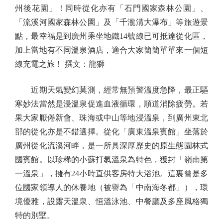
州後花園」！同時從化亦有「石門國家森林公園」、
「流溪河國家森林公園」及「千瀧溝大瀑布」等旅遊景
點，最幸福是到廣州乘坐地鐵14號線已可抵達從化區，
加上當地有不同溫泉酒店，適合大家簡簡單單來一個短
線充電之旅！ 撰文：龍獅
近期天氣變幻莫測，經常無預警溫度急降，最正驅
寒妙法當然是浸溫泉促進血液循環，順道消除疲勞。若
果大家厭倦新會、珠海或中山等地浸溫泉，到廣州東北
部的從化亦是不錯選擇。從化「廣東溫泉賓館」坐落於
廣州從化流溪河畔，是一所具深厚歷史的原生態園林式
國賓館。以珍稀的小蘇打氡溫泉為特色，獲封「嶺南第
一溫泉」，擁有24小時直供客房特大浴池。這裏曾是多
位國家領導人的休養地（被譽為「中南海冬都」），環
境優雅，設露天溫泉、恒溫泳池、中餐廳及多座風格獨
特的別墅。