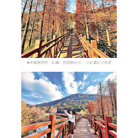
■木橋兩旁的「紅楓」拍照夠出片。 小紅書@小米君