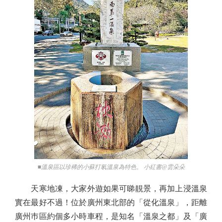
■溫泉區以珍稀的小蘇打氡溫泉為特色。 小紅書@雲朵朵
天寒地凍，大家外遊如果可睇靚景，再加上浸溫泉
實在最好不過！位於廣州東北部的「從化溫泉」，距離
廣州巿區約個多小時車程，是知名「溫泉之都」及「廣