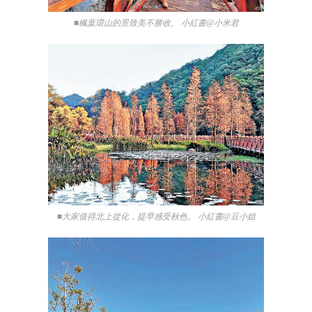
■楓葉環山的景致美不勝收。 小紅書@小米君
■大家值得北上從化，提早感受秋色。 小紅書@豆小姐