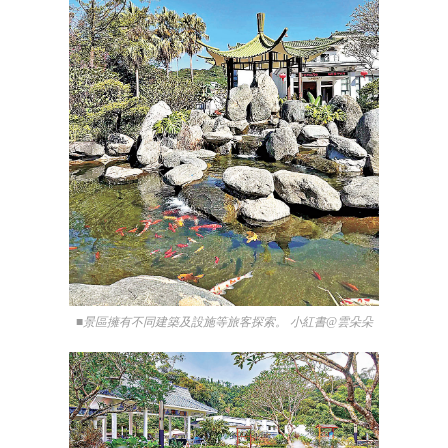
■景區擁有不同建築及設施等旅客探索。 小紅書@雲朵朵