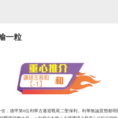
輸一粒
，德甲第6位利華古遜迎戰尾二聖保利。利華無論質態都明