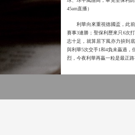
球、球半風險高，畢竟聖保利防線緊
45am直播）
利華向來重視德國盃，此前1
賽事3連勝；聖保利歷來只6次打
志十足，就算居下風亦力拚到底
與利華5次交手1和4負未贏過，
烈，今夜利華再贏一粒是最正路