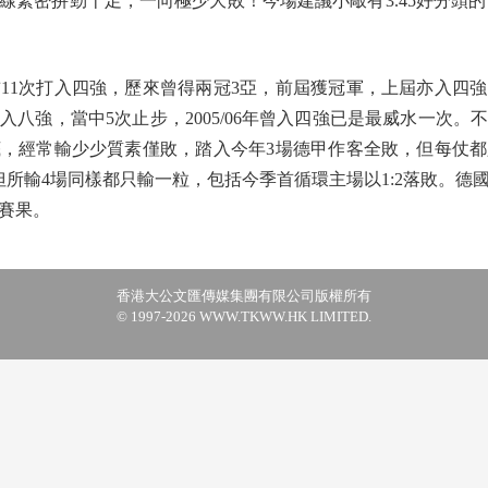
密拚勁十足，一向極少大敗！今場建議小敲有3.45好分頭的﹝-1
1次打入四強，歷來曾得兩冠3亞，前屆獲冠軍，上屆亦入四強
入八強，當中5次止步，2005/06年曾入四強已是最威水一次
，經常輸少少質素僅敗，踏入今年3場德甲作客全敗，但每仗都
但所輸4場同樣都只輸一粒，包括今季首循環主場以1:2落敗。
賽果。
香港大公文匯傳媒集團有限公司版權所有
© 1997-2026 WWW.TKWW.HK LIMITED.