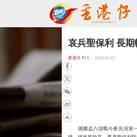
哀兵聖保利 長期
香港仔 P13
2026-02-03
德國盃八強戰今夜先演第一仗