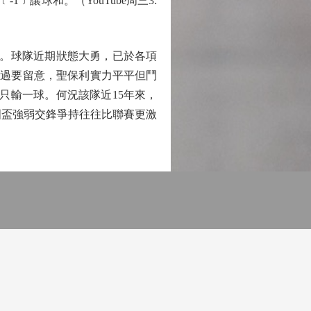
﹞讓球和。（YouTube周三3:
。球隊近期狀態大勇，已於各項
。不過要留意，聖保利實力平平但鬥
只輸一球。何況該隊近15年來，
德國盃強弱交鋒爭持往往比聯賽更激