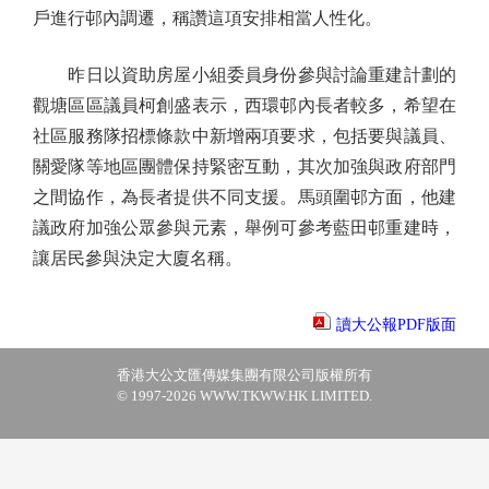
戶進行邨內調遷，稱讚這項安排相當人性化。
昨日以資助房屋小組委員身份參與討論重建計劃的
觀塘區區議員柯創盛表示，西環邨內長者較多，希望在
社區服務隊招標條款中新增兩項要求，包括要與議員、
關愛隊等地區團體保持緊密互動，其次加強與政府部門
之間協作，為長者提供不同支援。馬頭圍邨方面，他建
議政府加強公眾參與元素，舉例可參考藍田邨重建時，
讓居民參與決定大廈名稱。
讀大公報PDF版面
香港大公文匯傳媒集團有限公司版權所有
© 1997-2026 WWW.TKWW.HK LIMITED.