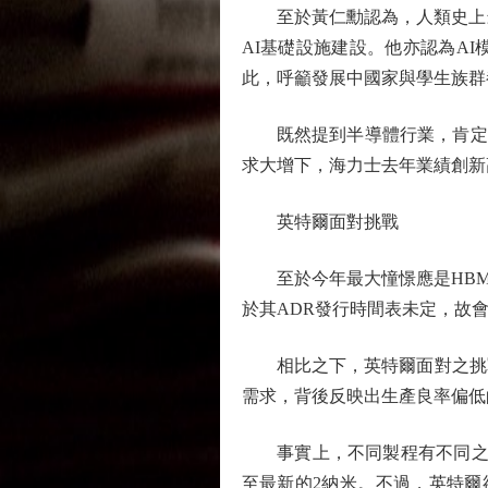
至於黃仁勳認為，人類史上最
AI基礎設施建設。他亦認為A
此，呼籲發展中國家與學生族群
既然提到半導體行業，肯定要談談
求大增下，海力士去年業績創新
英特爾面對挑戰
至於今年最大憧憬應是HBM4
於其ADR發行時間表未定，故
相比之下，英特爾面對之挑戰
需求，背後反映出生產良率偏低
事實上，不同製程有不同之技
至最新的2納米。不過，英特爾卻急