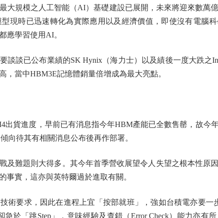
大規模之人工智能（AI）基礎建設已展開，未來將迎來數萬億
I模型現時已迅速轉化為實際應用以及經濟價值，即使沒有電腦
都應學習使用AI。
已公布業績的SK Hynix（海力士）以及績後一度大跌之In
高，當中HBM3E記憶體銷量倍增成為最大亮點。
出貨進度，早前已有消息指今年HBM產能已全數售罄，故今
會傾向待其有相關消息公布後再作部署。
及難題則大得多。其今年首季營收展望令人失望之根本性原因
的事實，這亦與英特爾過於進取有關。
術要求，因此在進程上宜「按部就班」，強如台積電亦要一步
於「跳Step」，意味經驗及查錯（Error Check）能力