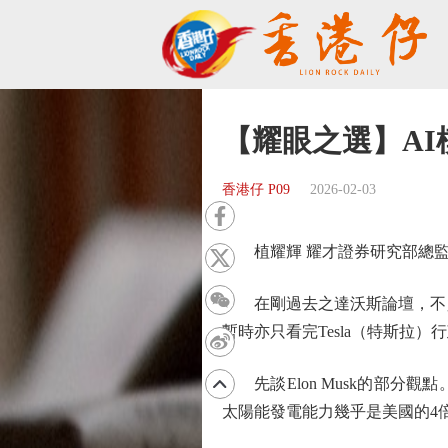
【耀眼之選】A
香港仔 P09
2026-02-03
植耀輝 耀才證券研究部總
在剛過去之達沃斯論壇，不少
暫時亦只看完Tesla（特斯拉）
先談Elon Musk的部分
太陽能發電能力幾乎是美國的4