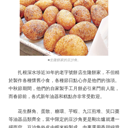
■生隆餅家的豆沙角。
扎根深水埗近30年的老字號餅店生隆餅家，不但精
於製作各種懷舊小食，各種節日點心亦是他們的強項。
中秋節期間，他們的自家製手工月餅必引來門前人龍，
而春節前，各式新年油器和糕點亦非常受歡迎。
花生酥角、蛋散、糖環、芋蝦、九江煎堆、笑口棗
等油器品類齊全，當中限定的豆沙角更是剛出爐就遭一
掃而空。豆沙角外皮由糯米粉製成，內裏選用香甜綿滑