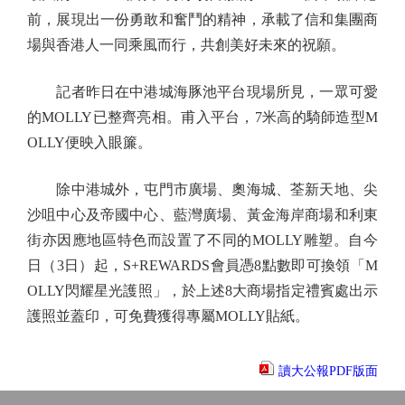
前，展現出一份勇敢和奮鬥的精神，承載了信和集團商
場與香港人一同乘風而行，共創美好未來的祝願。
記者昨日在中港城海豚池平台現場所見，一眾可愛
的MOLLY已整齊亮相。甫入平台，7米高的騎師造型M
OLLY便映入眼簾。
除中港城外，屯門市廣場、奧海城、荃新天地、尖
沙咀中心及帝國中心、藍灣廣場、黃金海岸商場和利東
街亦因應地區特色而設置了不同的MOLLY雕塑。自今
日（3日）起，S+REWARDS會員憑8點數即可換領「M
OLLY閃耀星光護照」，於上述8大商場指定禮賓處出示
護照並蓋印，可免費獲得專屬MOLLY貼紙。
讀大公報PDF版面