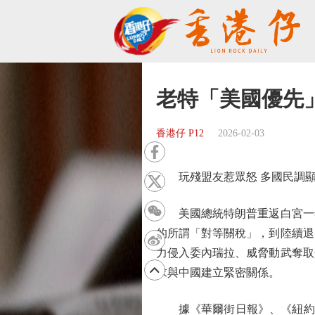
老特「美國優先
香港仔 P12
2026-02-03
玩殘盟友惹眾怒 多國民調顯
美國總統特朗普重返白宮一年
的所謂「對等關稅」，到陸續退
力侵入委內瑞拉、威脅動武奪取
求與中國建立緊密關係。
據《華爾街日報》、《紐約時