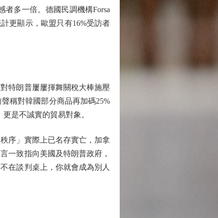
者多一倍。德國民調機構Forsa
計更顯示，歐盟只有16%受訪者
對特朗普屢屢揮舞關稅大棒施壓
聲稱對韓國部分商品再加碼25%
威脅，更是不誠實的貿易對象。
秩序」實際上已名存實亡，加拿
發言一致指向美國及特朗普政府，
你不在談判桌上，你就會成為別人