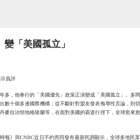
」變「美國孤立」
示負評
多，他奉行的「美國優先」政策正演變成「美國孤立」。多間
出數十個多邊國際機構；從不斷針對盟友發表侮辱性言論，到
丹麥自治領地格陵蘭等，在面對美國的霸道行徑下，全球愈來
報》與CNBC近日不約而同發布最新民調顯示，全球多地民眾