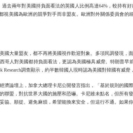
示，過去兩年對美國持負面看法的英國人比例高達64%，較持有好感
民都視美國為歐洲的競爭對手而非盟友。歐洲對外關係委員會的統
國大量盟友，都不再將美國視作歡迎對象。多項民調發現，面
西哥人對美國都持負面看法，更認為美國極具威脅。特朗普早前
ok Research調查顯示，約半數韓國人現時認為美國對韓國有
濟論壇上，加拿大總理卡尼公開發言指出，「基於規則的國際
的聯盟，對抗世界大國的施壓和恐嚇。卡尼雖未點名，但所有
妥協、順從、避免麻煩，希望能換來安全，但這行不通。如果