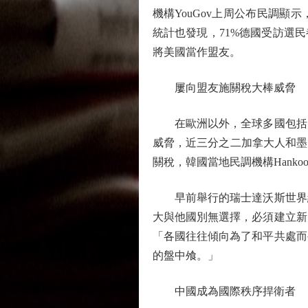
機構YouGov上周公布民調顯
統計也發現，71%德國受訪選
將美國當作盟友。
屢向盟友施關稅大棒威脅
在歐洲以外，全球多國包括美
威脅，近三分之二加拿大人和墨
關稅，韓國當地民調機構Hanko
早前舉行的瑞士達沃斯世界經
大與他國別無選擇，必須建立新
「各國往往傾向為了和平共處而
的盤中飧。」
中國成為國際秩序捍衛者