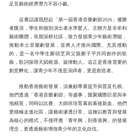
足見藝術經濟潛力不容小覷。
這番話讓我想起「第一屆香港音樂劇節2026」優勝
者匯演，學生和個別演出者水準驚人。主辦方是非牟利
藝術團體，長期深耕社區，致力發掘青少年藝術潛能，
推動本土音樂劇發展，並將人才推向國際。尤其感動
的，是一名中學生鄺頌芝與父親鄺子平共同創作的歌
曲，歌詞探尋天賦根源、旋律動人。這正是香港需要的
創意孵化，讓青少年不僅是演繹者，更是創造者。
推動香港藝術發展，須兼顧專業提升與普及扎根。
他們透過「香港音樂劇節」等盛事，匯聚國際巨星與本
地精英，同時以比賽、大師班培育幕前幕後新血。他們
更積極走進社區，讓藝術滲透日常。這種以教育與發展
為核心的模式，不僅呼應「青年興，則香港興」的發展
理念，更透過藝術增強青少年的文化自信。