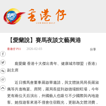
【愛蘭說】賽馬夜談文藝興港
2026-02-03
香港仔 P11
分享
龐愛蘭 香港十大傑出青年、健康城市聯盟（香港）
副主席
近日獲馬會董事羅啟華邀請，與文體旅局局長羅淑
佩等共進晚宴。席間，羅局長提到啟德場館旺場，今年
更有兩位天后演出，外國藝人也吸引不少國際與內地遊
客。她指遊客來港不僅會住宿觀光，更願為文體消費，