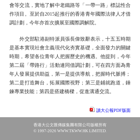
會等交流，實地了解中老鐵路等「一帶一路」標誌性合
作項目。至於自2015起推行的香港青年國際法律人才借
調計劃，今年亦首次擴展至國際調解院。
外交部駐港副特派員張長偉致辭表示，十五五時期
是基本實現社會主義現代化夯實基礎，全面發力的關鍵
時期，希望各位青年人把握歷史的機遇。他提到，今年
第二屆「帶路行」活動連同借調計劃，可在四方面為青
年人發展提供助益，第一是提供導航，把握時代脈搏；
第二是打造舞台，拓展國際視野；第三是鋪就跑道，錘
鍊專業技能；第四是搭建橋樑，促進溝通交流。
讀大公報PDF版面
香港大公文匯傳媒集團有限公司版權所有
© 1997-2026 WWW.TKWW.HK LIMITED.