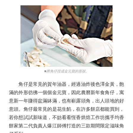
■將角仔捏成金元寶的形狀。
角仔是常見的賀年油器，經過油炸後色澤金黃，飽
滿的外形彷彿一個個金元寶，因此農曆新年食角仔，寓
意新一年賺得盆滿缽滿，也有嶄露頭角，出人頭地的好
意頭。角仔最常見的是花生餡，在許多餅店都能買到，
若你想試試新味道，不妨看看恆香烘焙工作坊攜手均香
餅家第二代負責人爆江師傅打造的三款期間限定滋味角