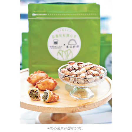
■開心果角仔爆餡足料。