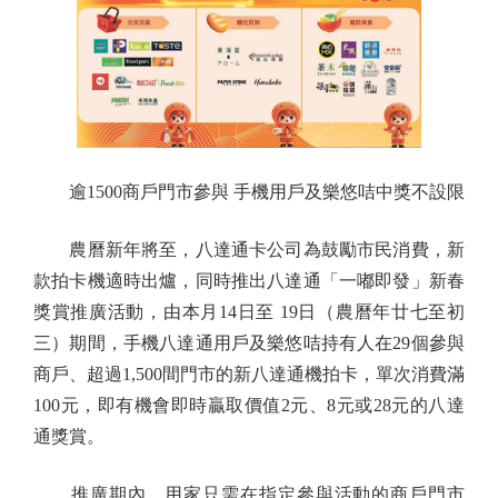
逾1500商戶門市參與 手機用戶及樂悠咭中獎不設限
農曆新年將至，八達通卡公司為鼓勵市民消費，新
款拍卡機適時出爐，同時推出八達通「一嘟即發」新春
獎賞推廣活動，由本月14日至 19日（農曆年廿七至初
三）期間，手機八達通用戶及樂悠咭持有人在29個參與
商戶、超過1,500間門市的新八達通機拍卡，單次消費滿
100元，即有機會即時贏取價值2元、8元或28元的八達
通獎賞。
推廣期內，用家只需在指定參與活動的商戶門市