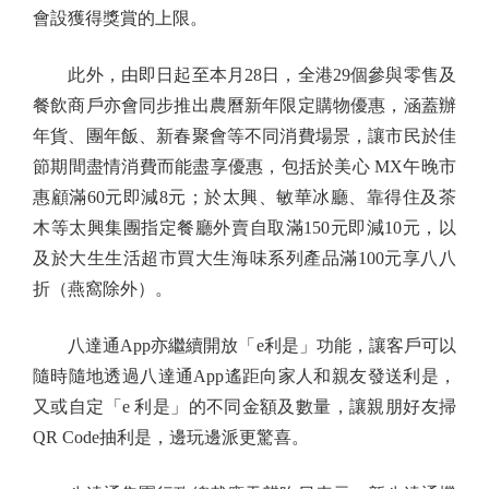
會設獲得獎賞的上限。
此外，由即日起至本月28日，全港29個參與零售及
餐飲商戶亦會同步推出農曆新年限定購物優惠，涵蓋辦
年貨、團年飯、新春聚會等不同消費場景，讓市民於佳
節期間盡情消費而能盡享優惠，包括於美心 MX午晚市
惠顧滿60元即減8元；於太興、敏華冰廳、靠得住及茶
木等太興集團指定餐廳外賣自取滿150元即減10元，以
及於大生生活超市買大生海味系列產品滿100元享八八
折（燕窩除外）。
八達通App亦繼續開放「e利是」功能，讓客戶可以
隨時隨地透過八達通App遙距向家人和親友發送利是，
又或自定「e 利是」的不同金額及數量，讓親朋好友掃
QR Code抽利是，邊玩邊派更驚喜。