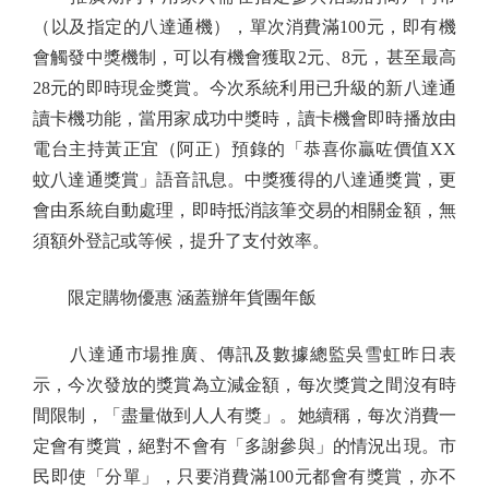
（以及指定的八達通機），單次消費滿100元，即有機
會觸發中獎機制，可以有機會獲取2元、8元，甚至最高
28元的即時現金獎賞。今次系統利用已升級的新八達通
讀卡機功能，當用家成功中獎時，讀卡機會即時播放由
電台主持黃正宜（阿正）預錄的「恭喜你贏咗價值XX
蚊八達通獎賞」語音訊息。中獎獲得的八達通獎賞，更
會由系統自動處理，即時抵消該筆交易的相關金額，無
須額外登記或等候，提升了支付效率。
限定購物優惠 涵蓋辦年貨團年飯
八達通市場推廣、傳訊及數據總監吳雪虹昨日表
示，今次發放的獎賞為立減金額，每次獎賞之間沒有時
間限制，「盡量做到人人有獎」。她續稱，每次消費一
定會有獎賞，絕對不會有「多謝參與」的情況出現。市
民即使「分單」，只要消費滿100元都會有獎賞，亦不