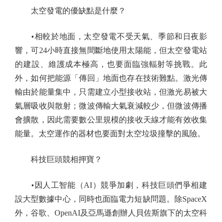
太空發電的優缺點是什麼？
•相較於地面，太空發電不受天氣、季節和日夜影
響，可24小時直接無間斷地使用太陽能，但太空發電站
的建設、維護成本極高，也要面臨強輻射等挑戰。此
外，如何把能源「傳回」地面也存在技術難點。激光傳
輸由於能量集中，只需建立小型接收站，但激光易被大
氣層吸收與散射；微波傳輸大氣衰減較少，但微波傳播
會擴散，因此需要數公里規模的接收天線才能有效收集
能量。太空運作的器材也要面對太空垃圾撞擊的風險。
科技巨頭競相押寶？
•因人工智能（AI）競爭加劇，科技巨頭們爭相建
設大型數據中心，同時也面臨電力短缺問題。除SpaceX
外，谷歌、OpenAI及亞馬遜創辦人貝佐斯旗下的太空科