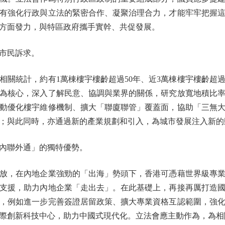
有強化行政與立法的緊密合作、凝聚治理合力，才能牢牢把握
方面發力，與特區政府攜手實幹、共促發展。
市民訴求。
統計，約有1萬棟樓宇樓齡超過50年、近3萬棟樓宇樓齡超過
為核心，深入了解民意、協調與業界的關係，研究放寬地積比
動優化樓宇維修機制、擴大「聯廈聯管」覆蓋面，協助「三無
；與此同時，亦通過新的產業規劃和引入，為城市發展注入新的
內聯外通」的獨特優勢。
，在內地企業強勁的「出海」勢頭下，香港可憑藉世界級專業
支援，助力內地企業「走出去」。在此基礎上，再接再厲打造
，例如進一步完善簽證居留政策、擴大專業資格互認範圍，強
際創新科技中心，助力中國式現代化。立法會應主動作為，為相