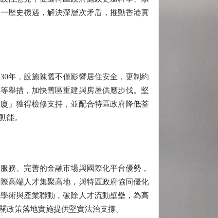
這一歷史機遇，解決深層次矛盾，推動香港實
30年，設施陳舊不僅影響居住安全，更制約
率等舉措，加快舊區重建與房屋供應步伐。堅
大廈」獲得檢修支持，並配合特區政府降低荃
動能。
服務、完善的金融市場與國際化平台優勢，
國際高端人才集聚高地，與特區政府協同優化
化學術與產業聯動，破除人才流動壁壘，為高
關政策落地實施提供堅實法治支撐。