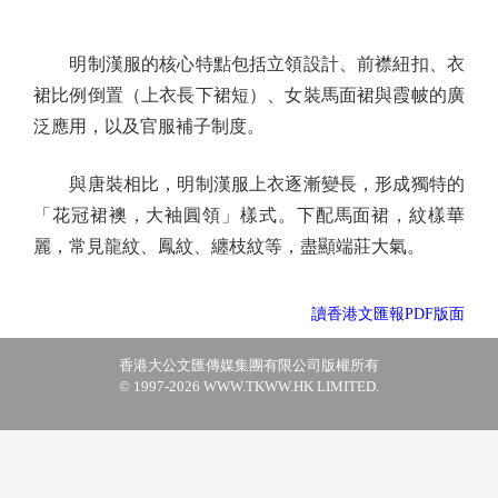
明制漢服的核心特點包括立領設計、前襟紐扣、衣
裙比例倒置（上衣長下裙短）、女裝馬面裙與霞帔的廣
泛應用，以及官服補子制度。
與唐裝相比，明制漢服上衣逐漸變長，形成獨特的
「花冠裙襖，大袖圓領」樣式。下配馬面裙，紋樣華
麗，常見龍紋、鳳紋、纏枝紋等，盡顯端莊大氣。
讀香港文匯報PDF版面
香港大公文匯傳媒集團有限公司版權所有
© 1997-2026 WWW.TKWW.HK LIMITED.