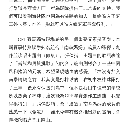
華萊士、福州海俠的美籍球員亨利。「溫子賢不管是在
打擊還是守備方面，都為球隊提供了非常多的支持。我
們可以看到海峽隊也因為有港將的加入，最終進入了冠
軍外卡賽，也差一點就可以進入總冠軍爭奪行列。」
CPB賽事獨特現場感的另一個重要元素是音樂，本
屆賽事特別聯手知名組合「南拳媽媽」成員AJ張傑，創
作並演唱主題曲《傲氣》。張傑指，主題曲的歌詞表達
了「嘗試和勇於挑戰」的內容，編曲則融合了一些中國
風和搖滾的元素，希望呈現熱血的感覺。「在沒有加入
南拳媽媽之前，我其實是打棒球的，在初中校棒球隊打
了三年，後來有保送到高中，但不是心目中理想的學校
所以放棄了棒球，這次能為CPB聯賽創作主題曲，我覺
得很特別。」張傑戲稱，會「逼迫」南拳媽媽的成員們
熟悉一下《傲氣》，如果今年有機會推出新的巡演，會
擇機演唱這首主題曲。