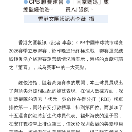
香港文匯報訊（記者 李薇）CPB中國棒球城市聯賽
2026賽季立春聯賽，於昨晚進行終極決戰，聯賽運營總
監鍾俊浩介紹聯賽運營總情況時表示，港將的貢獻可謂
之「驚喜」，成為賽事中的一大亮點。
鍾俊浩指，隨着高頻賽事的展開，本土球員展現出
了與頂尖外援相匹配的競技表現。在個人數據方面，深
圳藍襪隊的選秀「狀元」吳啟銳在得分打（RBI）榜單
排位第一，同時在安打數榜單上排到第四位。而參加了
十五運會的港將新生代球員代表、福州海俠的溫子賢，
在安打數榜單上排位第三，僅次於深圳藍襪的美籍球員