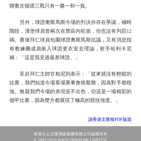
聯賽次循環三戰只有一勝一和一負。
另外，球證奧斯馬斯今場的判決亦存在爭議，補時
階段，漢堡球員曾兩次在禁區內犯規，但也沒有判罰12
碼。賽後拜仁球員包圍球證奧斯馬斯抗議，又有消息指
有教練團成員衝入球證更衣室去理論，射手哈利卡尼
稱：「這是我見過最差球證。」
至於拜仁主帥甘柏尼則表示：「從來就沒有輕鬆的
比賽，我們知道今場客場賽事會很艱難，因為對手都很
強。無疑我們今場的表現並不出色，但這是一場精彩的
德甲比賽，因為雙方都展現了極高的競技強度。」
讀香港文匯報PDF版面
香港大公文匯傳媒集團有限公司版權所有
© 1997-2026 WWW.TKWW.HK LIMITED.