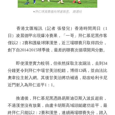
●拜仁球員賽後向球迷致意。 路透社
香港文匯報訊（記者 張發兒）香港時間周日（1
日）凌晨德甲出現爆冷賽果，「一哥」拜仁慕尼黑作客
僅以2：2賽和護級球隊漢堡，近三場聯賽只取得四分，
創下自2014/2015球季後，最差的聯賽次循環開局分數。
即使漢堡實力較弱，但依然採取主攻踢法，去到34
分鐘更令到拜仁中場甘美治犯錯，博得12碼，並由法比
奧韋拉主射入網。其後甘美治將功補過，助攻哈利卡尼
近門射入為拜仁追平1：1。
換邊後，拜仁慕尼黑憑路易斯迪亞斯入波反超前，
不過漢堡沒有放棄，由盧卡胡斯高域頭鎚建功追平，最
終拜仁只能以2：2賽和漢堡，連續兩場聯賽失分，踏入