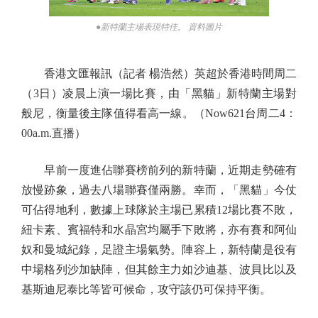
●新特蘭主場表現特佳。 資料圖片
香港文匯報訊（記者 楊浩然）英超於香港時間周二
（3日）凌晨上演一場比賽，由「黑貓」新特蘭主場對
般尼，衡量後主隊值得看高一線。（Now621台周二4：
00a.m.直播）
早前一度進佔聯賽榜前列的新特蘭，近期走勢確有
放慢跡象，過去八場聯賽僅兩勝。幸而，「黑貓」今仗
可佔得地利，數據上球隊於主場已累積12場比賽不敗，
紐卡素、賓福特和水晶宮均屬手下敗將，亦有賽和阿仙
奴和曼城紀錄，足證主場氣勢。陣容上，新特蘭是役有
中場格列沙加缺陣，但其餘主力如沙迪基、波貝比以及
基斯迪尼泰比等皆可候命，攻守該仍可保持平衡。