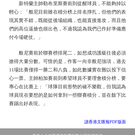
新特蘭主帥勒布里斯賽前則提醒球員，不能夠掉以
輕心：「般尼目前雖在積分榜上排名掙扎，但他們的表
現其實不錯，既能從後場組織，也能直接進攻，而且他
們的高位逼搶也很出色，不過我認為我們已作好準備應
付今場硬仗。」
般尼賽前於聯賽榜排尾二，如想成功護級往後必須
搶得大量分數。可惜的是，作客一向非般尼強項，過去
11場比賽僅得一勝二和八負，如此數據實在難以投下信
心一票。主帥柏加賽前則希望球員不要理會積分榜，要
專心在比賽上：「球隊目前形勢的確不樂觀，但我認為
球員現在要想的是如何拿到一些聯賽積分，並在餘下比
賽踢出好表現。」
讀香港文匯報PDF版面