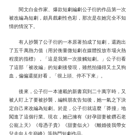
閱文白金作家、爆款短劇編劇公子衍的作品第一次
被改編為短劇，頗具戲劇性色彩，那次是在她完全不知
情的情況下。
有人抄襲了公子衍的一本原著拍成了短劇，還跑出
了五千萬熱力值（用於衡量微短劇在媒體投放市場火熱
程度的指標），「這是我第一次接觸短劇。」公子衍看
了這部「被改編」的短劇後發現，雖然拍攝得又土又狗
血，偏偏還挺好看，「很上頭、停不下來」。
後來，公子衍一本連載的新書寫到二十萬字時，又
被人盯上了要被抄襲，編輯朋友告知後，她一氣之下決
定自己來改編為短劇。於是，公子衍就這麼「莽撞」地
闖進了這個行業。現在，她已擁有《好孕甜妻被鑽石老
公寵上天》《母憑子貴》《甜妻似火》《離婚後我帶女
兒走向人生巔峰》等熱門短劇作品。