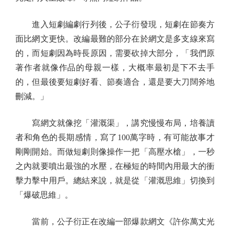
進入短劇編劇行列後，公子衍發現，短劇在節奏方
面比網文更快。改編最難的部分在於網文是多支線來寫
的，而短劇因為時長原因，需要砍掉大部分，「我們原
著作者就像作品的母親一樣，大概率最初是下不去手
的，但最後要短劇好看、節奏適合，還是要大刀闊斧地
刪減。」
寫網文就像挖「灌溉渠」，講究慢慢布局，培養讀
者和角色的長期感情，寫了100萬字時，有可能故事才
剛剛開始。而做短劇則像操作一把「高壓水槍」，一秒
之內就要噴出最強的水壓，在極短的時間內用最大的衝
擊力擊中用戶。總結來說，就是從「灌溉思維」切換到
「爆破思維」。
當前，公子衍正在改編一部爆款網文《許你萬丈光