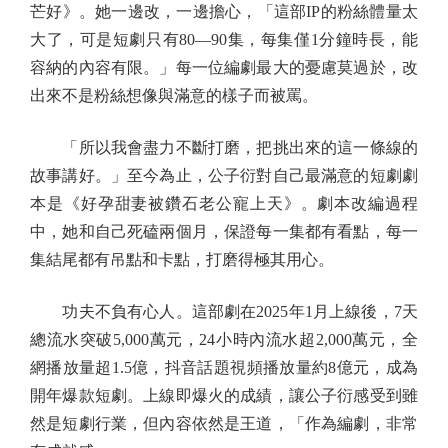
芒好》。她一邊改，一邊擔心，「這部IP的粉絲體量太
大了，可是短劇只有80—90集，每集僅1分鐘時長，能
容納的內容有限。」每一位編劇最大的憂慮莫過於，改
出來不是粉絲想像與滿意的樣子而被罵。
「所以我會盡力不斷打磨，把挑出來的這一條線的
故事講好。」至今為止，公子衍對自己最滿意的短劇劇
本是《好孕甜妻被鑽石老公寵上天》。劇本改編過程
中，她和自己死磕兩個月，保證每一集都有看點，每一
集結尾都有吊點和卡點，打磨得極其用心。
功夫不負有心人。這部劇在2025年1月上線後，7天
總流水突破5,000萬元，24小時內流水超2,000萬元，全
網播放量超1.5億，抖音話題視頻播放量約8億元，成為
開年爆款短劇。上線即爆火的成績，讓公子衍感受到雖
然是短劇行業，但內容依然是王道，「作為編劇，非常