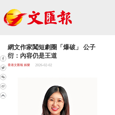
網文作家闖短劇圈「爆破」 公子
衍：內容仍是王道
2026-02-02
香港文匯報 娛樂