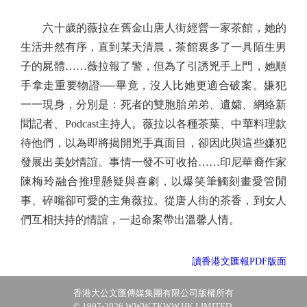
六十歲的薇拉在舊金山唐人街經營一家茶館，她的
生活井然有序，直到某天清晨，茶館裏多了一具陌生男
子的屍體……薇拉報了警，但為了引誘兇手上門，她順
手拿走重要物證──畢竟，沒人比她更適合破案。嫌犯
一一現身，分別是：死者的雙胞胎弟弟、遺孀、網絡新
聞記者、Podcast主持人。薇拉以各種茶葉、中華料理款
待他們，以為即將揭開兇手真面目，卻因此與這些嫌犯
發展出美妙情誼。事情一發不可收拾……印尼華裔作家
陳梅玲融合推理懸疑與喜劇，以爆笑筆觸刻畫愛管閒
事、碎嘴卻可愛的主角薇拉。從唐人街的茶香，到女人
們互相扶持的情誼，一起命案帶出溫馨人情。
讀香港文匯報PDF版面
香港大公文匯傳媒集團有限公司版權所有
© 1997-2026 WWW.TKWW.HK LIMITED.