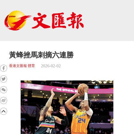
黃蜂挫馬刺摘六連勝
2026-02-02
香港文匯報 體育