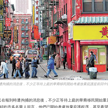
遭拘捕的消息後，不少正等待上庭的華裔移民開始考慮放棄庇護提前回中
在報到時遭拘捕的消息後，不少正等待上庭的華裔移民開始重新
紐約市多名華人坦言，他們已開始考慮放棄庇護程序，甚至希