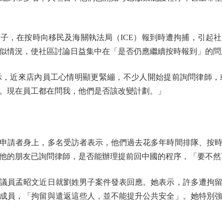
，在按時向移民及海關執法局（ICE）報到時遭拘捕，引起社
似情況，使社區討論日益集中在「是否仍應繼續按時報到」的問
近來店內員工心情明顯更緊繃，不少人開始提前詢問律師，
。現在員工都在問我，他們是否該改變計劃。」
請者身上，多名受訪者表示，他們過去花多年時間排隊、按時
他的朋友已詢問律師，是否能辦理提前回中國的程序，「要不然
員孟昭文近日就劉姓男子案件發表回應。她表示，許多遭拘留
成員，「拘留與遣返這些人，並不能提升公共安全」。她特別