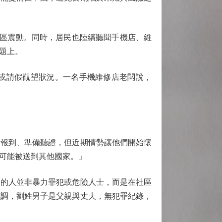
區震動。同時，居民也陸續聽聞手機店、維
題上。
或請假觀望狀況。一名手機維修店老闆說，
報到、準備聽證，但近期情勢讓他們開始懷
可能被送到其他國家。」
的人並非暴力罪犯或危險人士，而是在社區
強調，劉姓男子是父親與丈夫，無犯罪紀錄，