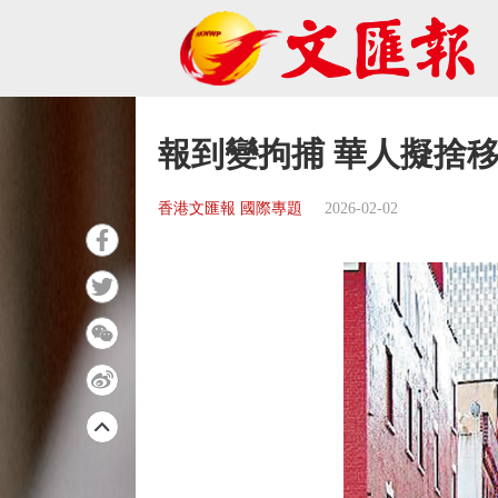
報到變拘捕 華人擬捨
香港文匯報 國際專題
2026-02-02