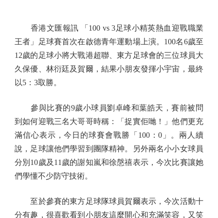
香港文匯報訊 「100 vs 3足球小精英熱血迎戰職業
王者」足球賽首次在啟德青年運動場上演。100名6歲至
12歲的足球小將大戰港超聯、東方足球會的三位球員大
久保優、林衍廷及賀爾，結果小朋友發揮小宇宙，最終
以5：3取勝。
參與比賽的9歲小球員劉卓峰和葉皓天，賽前被問
到如何迎戰三名大哥哥時稱：「捉實佢哋！」他們更充
滿信心表示，今日的球賽會戰勝「100：0」。兩人續
說，足球讓他們學習到團隊精神。另外兩名小小女球員
分別10歲及11歲的謝知嵐和徐慇禧表示，今次比賽讓她
們學懂不少防守技術。
至於參賽的東方足球隊球員賀爾表示，今次活動十
分有趣，很喜歡看到小朋友這麼開心和充滿笑容，又笑