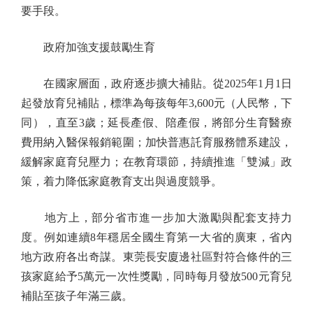
要手段。
政府加強支援鼓勵生育
在國家層面，政府逐步擴大補貼。從2025年1月1日
起發放育兒補貼，標準為每孩每年3,600元（人民幣，下
同），直至3歲；延長產假、陪產假，將部分生育醫療
費用納入醫保報銷範圍；加快普惠託育服務體系建設，
緩解家庭育兒壓力；在教育環節，持續推進「雙減」政
策，着力降低家庭教育支出與過度競爭。
地方上，部分省市進一步加大激勵與配套支持力
度。例如連續8年穩居全國生育第一大省的廣東，省內
地方政府各出奇謀。東莞長安廈邊社區對符合條件的三
孩家庭給予5萬元一次性獎勵，同時每月發放500元育兒
補貼至孩子年滿三歲。