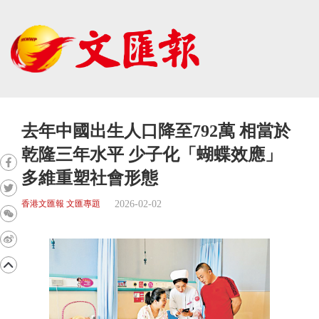
去年中國出生人口降至792萬 相當於
乾隆三年水平 少子化「蝴蝶效應」
多維重塑社會形態
2026-02-02
香港文匯報 文匯專題