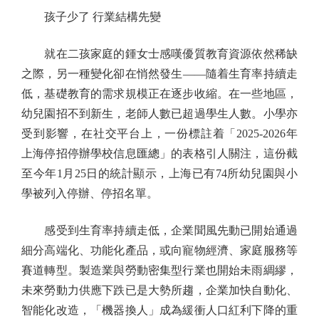
孩子少了 行業結構先變
就在二孩家庭的鍾女士感嘆優質教育資源依然稀缺
之際，另一種變化卻在悄然發生——隨着生育率持續走
低，基礎教育的需求規模正在逐步收縮。在一些地區，
幼兒園招不到新生，老師人數已超過學生人數。小學亦
受到影響，在社交平台上，一份標註着「2025-2026年
上海停招停辦學校信息匯總」的表格引人關注，這份截
至今年1月25日的統計顯示，上海已有74所幼兒園與小
學被列入停辦、停招名單。
感受到生育率持續走低，企業聞風先動已開始通過
細分高端化、功能化產品，或向寵物經濟、家庭服務等
賽道轉型。製造業與勞動密集型行業也開始未雨綢繆，
未來勞動力供應下跌已是大勢所趨，企業加快自動化、
智能化改造，「機器換人」成為緩衝人口紅利下降的重