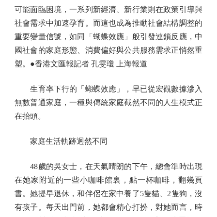
可能面臨困境，一系列新經濟、新行業則在政策引導與
社會需求中加速孕育。而這也成為推動社會結構調整的
重要變量信號，如同「蝴蝶效應」般引發連鎖反應，中
國社會的家庭形態、消費偏好與公共服務需求正悄然重
塑。●香港文匯報記者 孔雯瓊 上海報道
生育率下行的「蝴蝶效應」，早已從宏觀數據滲入
無數普通家庭，一種與傳統家庭截然不同的人生模式正
在抬頭。
家庭生活軌跡迥然不同
48歲的吳女士，在天氣晴朗的下午，總會準時出現
在她家附近的一些小咖啡館裏，點一杯咖啡，翻幾頁
書。她提早退休，和伴侶在家中養了5隻貓、2隻狗，沒
有孩子。每天出門前，她都會精心打扮，對她而言，時