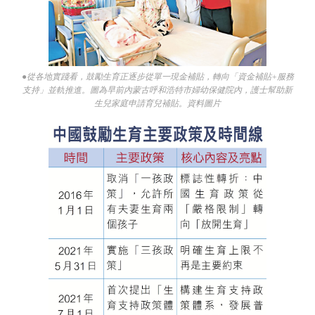
●從各地實踐看，鼓勵生育正逐步從單一現金補貼，轉向「資金補貼+服務
支持」並軌推進。圖為早前內蒙古呼和浩特市婦幼保健院內，護士幫助新
生兒家庭申請育兒補貼。資料圖片