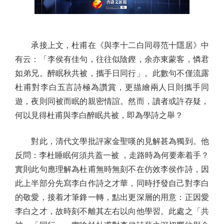
承接上文，杜甫在《與李十二白同尋范十隱居》中
有云：「李侯有佳句，往往似陰鏗，余亦東蒙客，憐君
如弟兄。醉眠秋共被，攜手日同行」。此數句不僅流露
杜甫對李白五言詩極為讚賞，更描繪兩人日則攜手同
遊，夜則同被而眠的親密情誼。然而，讀者或許存疑，
何以見得杜甫與李白醉眠共被，即為學詩之舉？
對此，清代文學批評家金聖嘆的見解甚為獨到。他
反問：李杜睡眠何須共蓋一被 ，走路時為何要牽着手？
實則此句應理解為杜甫無時無刻不在仿效李侯作詩，因
此上半部分先寫李白作詩之才華，同時抒發自己對李白
的敬愛，接着才筆鋒一轉，點出更深層的用意：正因愛
李白之才，故時刻不離其左右以向他學習。此處之「共