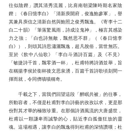
往似陰鏗」讚其清秀流麗，比肩南朝梁陳時期名家陰
鏗；《春日憶李白》「清新庾開府，俊逸鮑參軍」，譽
其兼具庾信之清新自然與鮑照之俊秀飄逸。《寄李十二
白二十韻》「筆落驚風雨，詩成泣鬼神」，極言其感染
力之強；「白也詩無敵，飄然思不群」（《春日憶李
白》），則頌其詩思瀟灑飄逸，超凡脫俗，當世無匹。
至於《飲中八仙歌》「李白斗酒詩百篇」及《不見》
「敏捷詩千首，飄零酒一杯」，杜甫特將詩酒並舉，旨
在稱揚李侯於銜杯後文思泉湧，百篇千首詩歌頃刻間一
揮而就，令同儕嘖嘖稱奇。
千載之下，當我們回望這段「醉眠共被」的往事，
所動容者，不僅是杜甫對李白詩藝的孜孜以求，更是那
份對其才華的極致珍重。在那個詩酒風流的大唐盛世，
杜甫以一顆謙卑而誠摯的心，貼近李白孤傲狂放的靈
魂。這場相遇，讓李白的飄逸得到杜甫的深情讚嘆；杜