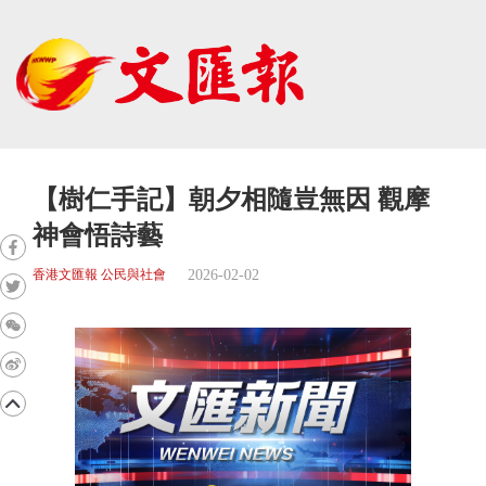
【樹仁手記】朝夕相隨豈無因 觀摩
神會悟詩藝
2026-02-02
香港文匯報 公民與社會