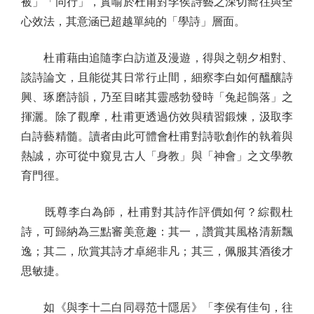
被」「同行」，實喻於杜甫對李侯詩藝之深切嚮往與全
心效法，其意涵已超越單純的「學詩」層面。
杜甫藉由追隨李白訪道及漫遊，得與之朝夕相對、
談詩論文，且能從其日常行止間，細察李白如何醞釀詩
興、琢磨詩韻，乃至目睹其靈感勃發時「兔起鶻落」之
揮灑。除了觀摩，杜甫更透過仿效與積習鍛煉，汲取李
白詩藝精髓。讀者由此可體會杜甫對詩歌創作的執着與
熱誠，亦可從中窺見古人「身教」與「神會」之文學教
育門徑。
既尊李白為師，杜甫對其詩作評價如何？綜觀杜
詩，可歸納為三點審美意趣：其一，讚賞其風格清新飄
逸；其二，欣賞其詩才卓絕非凡；其三，佩服其酒後才
思敏捷。
如《與李十二白同尋范十隱居》「李侯有佳句，往